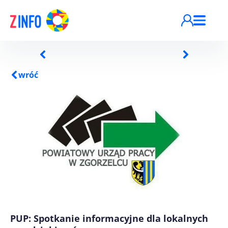
Przejdź do treści
wróć
PUP: Spotkanie informacyjne dla lokalnych