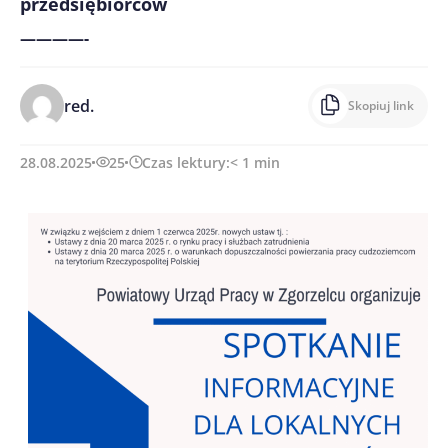
przedsiębiorców
————-
red.
Skopiuj link
28.08.2025
25
Czas lektury:
< 1
min