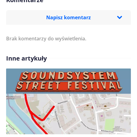
Napisz komentarz
Brak komentarzy do wyświetlenia.
Imię/ Nick*
Inne artykuły
Treść komentarza*
Zapamiętaj moje dane w tej przeglądarce podczas
pisania kolejnych komentarzy.