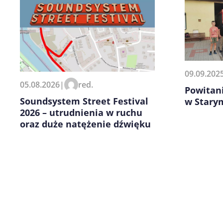
09.09.202
Zapamiętaj moje dane w tej pr
05.08.2026
|
red.
kolejnych komentarzy.
Powitani
Soundsystem Street Festival
w Stary
2026 – utrudnienia w ruchu
oraz duże natężenie dźwięku