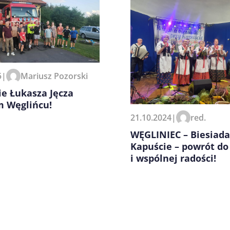
5
|
Mariusz Pozorski
zeglądarce podczas pisania
e Łukasza Jęcza
m Węglińcu!
21.10.2024
|
red.
WĘGLINIEC – Biesiada
Kapuście – powrót do 
i wspólnej radości!