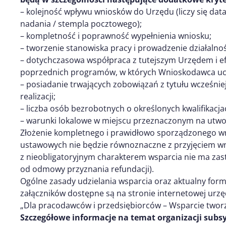
– kolejność wpływu wniosków do Urzędu (liczy się dat
nadania / stempla pocztowego);
– kompletność i poprawność wypełnienia wniosku;
– tworzenie stanowiska pracy i prowadzenie działalnoś
– dotychczasowa współpraca z tutejszym Urzędem i e
poprzednich programów, w których Wnioskodawca ucz
– posiadanie trwających zobowiązań z tytułu wcześni
realizacji;
– liczba osób bezrobotnych o określonych kwalifikacj
– warunki lokalowe w miejscu przeznaczonym na utwo
Złożenie kompletnego i prawidłowo sporządzonego wn
ustawowych nie będzie równoznaczne z przyjęciem wni
z nieobligatoryjnym charakterem wsparcia nie ma z
od odmowy przyznania refundacji).
Ogólne zasady udzielania wsparcia oraz aktualny for
załączników dostępne są na stronie internetowej urzęd
„Dla pracodawców i przedsiębiorców – Wsparcie tworz
Szczegółowe informacje na temat organizacji sub