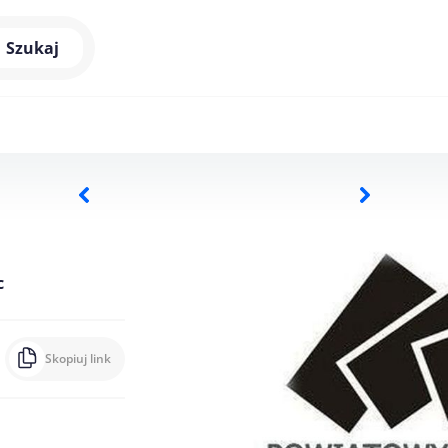
Szukaj
c
Skopiuj link