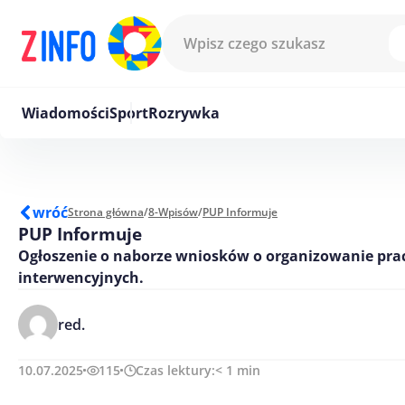
Przejdź do treści
Wiadomości
Sport
Rozrywka
wróć
Strona główna
/
8-Wpisów
/
PUP Informuje
PUP Informuje
Ogłoszenie o naborze wniosków o organizowanie pra
interwencyjnych.
red.
10.07.2025
115
Czas lektury:
< 1
min