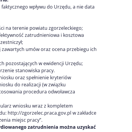
a faktycznego wpływu do Urzędu, a nie data
ci na terenie powiatu zgorzeleckiego;
fektywność zatrudnieniowa i kosztowa
estniczył;
ej zawartych umów oraz ocena przebiegu ich
ach pozostających w ewidencji Urzędu;
rzenie stanowiska pracy.
iosku oraz spełnienie kryteriów
osku do realizacji (w związku
astosowania procedura odwoławcza
mularz wniosku wraz z kompletem
u: http://zgorzelec.praca.gov.pl w zakładce
enia miejsc pracy”.
sydiowanego zatrudnienia można uzyskać