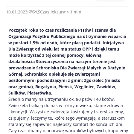
10.01.2023
5
Czas lektury:
< 1
min
Początek roku to czas rozliczania PITów i szansa dla
Organizacji Pożytku Publicznego na otrzymanie wsparcia
w postaci 1,5% od osób, które płacą podatki. Inicjatywa
Dla Zwierząt od wielu lat ma status OPP i dzięki temu
może korzystać z tej cennej pomocy. Główną
działalnością Stowarzyszenia na naszym terenie jest
prowadzenie Schroniska Dla Zwierząt Małych w Dłużynie
Górnej. Schronisko opiekuje się zwierzętami
bezdomnymi pochodzącymi z gmin: Zgorzelec (miasto
oraz gmina), Bogatynia, Pieńsk, Węgliniec, Zawidów,
Sulików, Platerówka.
Średnio mamy na utrzymaniu ok. 80 psów i 40 kotów.
Zwierzęta trafiają do nas w różnym wieku, stanie zdrowia
i kondycji. Wszystkie zwierzęta kastrujemy i sterylizujemy,
czipujemy, leczymy te, które tego wymagają, a staruszkom
staramy się zapewnić najlepszy komfort do końca ich dni.
Cały czas dbamy o poprawę warunków bytowych, kupujemy