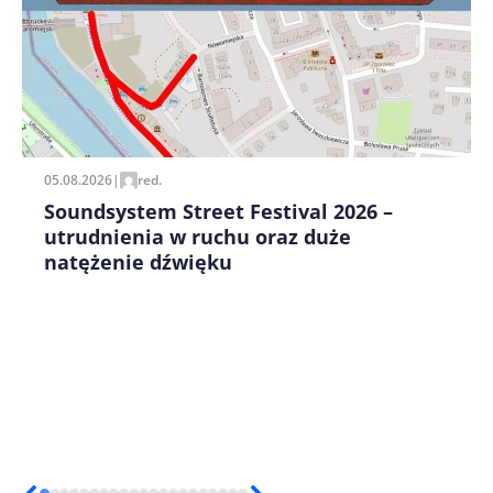
Zapamiętaj moje dane w tej przeglądarce podczas
pisania kolejnych komentarzy.
05.08.2026
|
red.
Soundsystem Street Festival 2026 –
utrudnienia w ruchu oraz duże
natężenie dźwięku