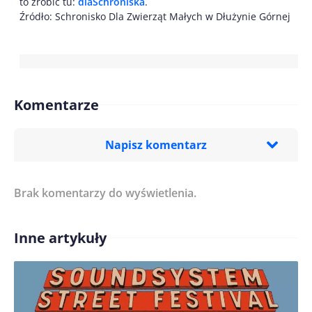
to zrobić tu:
dlaSchroniska
.
Źródło: Schronisko Dla Zwierząt Małych w Dłużynie Górnej
Komentarze
Napisz komentarz
Brak komentarzy do wyświetlenia.
Imię/ Nick*
Inne artykuły
Treść komentarza*