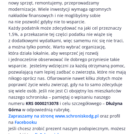
nowy sprzęt, remontujemy, przeprowadzamy
modernizacje. Wiele inwestycji wymaga ogromnych
nakładów finansowych i nie moglibyśmy sobie
na nie pozwolić gdyby nie to wsparcie.
Każdy podatnik może zdecydować na jaki cel przeznaczy
1,5%, a przekazanie tej części podatku nie wiąże się
z dodatkowymi wydatkami, więc samemu nic się nie traci,
a można tylko pomóc. Warto wybrać organizację,
która działa lokalnie, aby wesprzeć jej rozwój
i jednocześnie obserwować ile dobrego przyniesie takie
wsparcie. Jesteśmy wdzięczni za każdą otrzymaną pomoc,
pozwalającą nam lepiej zadbać o zwierzęta, które nie mają
nikogo oprócz nas. Ofiarowanie nawet kilku złotych może
poprawić życie wielu zwierząt, gdy na to samo zdecyduje
się wiele osób. Jeśli nie jest Ci obojętny los mieszkańców
naszego schroniska – pamiętaj o wpisaniu naszego
numeru
KRS 0000213078
i celu szczegółowego –
Dłużyna
Górna
w odpowiednią rubrykę.
Zapraszamy na stronę www.schroniskodg.pl
oraz profil
na
Facebooku
Jeśli chcesz zrobić prezent naszym podopiecznym, możesz