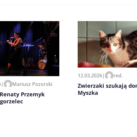
zeglądarce podczas pisania
12.03.2026
|
red.
5
|
Mariusz Pozorski
Zwierzaki szukają do
Myszka
 Renaty Przemyk
gorzelec