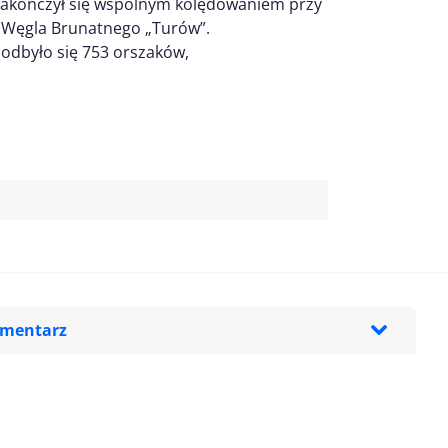
zakończył się wspólnym kolędowaniem przy
 Węgla Brunatnego „Turów”.
 odbyło się 753 orszaków,
omentarz