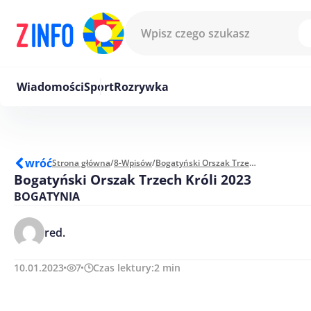
Przejdź do treści
Wiadomości
Sport
Rozrywka
wróć
Strona główna
/
8-Wpisów
/
Bogatyński Orszak Trzech Króli 2023
Bogatyński Orszak Trzech Króli 2023
BOGATYNIA
red.
10.01.2023
7
Czas lektury:
2
min