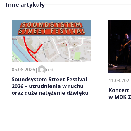
Inne artykuły
Treść komentarza*
Zapamiętaj moje dane w tej pr
05.08.2026
|
red.
kolejnych komentarzy.
Soundsystem Street Festival
11.03.202
2026 – utrudnienia w ruchu
Koncert
oraz duże natężenie dźwięku
w MDK Z