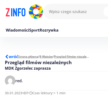
Przejdź do treści
Wiadomości
Sport
Rozrywka
wróć
Strona główna
/
8-Wpisów
/
Przegląd filmów niezależnych
Przegląd filmów niezależnych
MDK Zgorzelec zaprasza
red.
30.01.2023
7
Czas lektury:
< 1
min