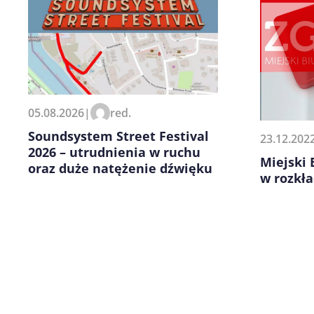
Zapamiętaj moje dane w tej pr
05.08.2026
|
red.
kolejnych komentarzy.
Soundsystem Street Festival
23.12.202
2026 – utrudnienia w ruchu
Miejski 
oraz duże natężenie dźwięku
w rozkła