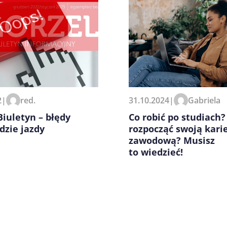
zeglądarce podczas pisania
31.10.2024
|
Gabriela
2
|
red.
Co robić po studiach?
Biuletyn – błędy
rozpocząć swoją kari
dzie jazdy
zawodową? Musisz
to wiedzieć!