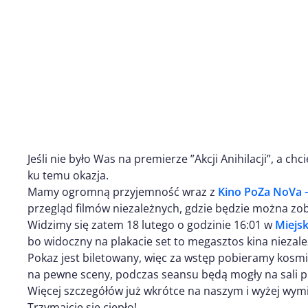
Jeśli nie było Was na premierze ”Akcji Anihilacji”, a ch
ku temu okazja.
Mamy ogromną przyjemność wraz z
Kino PoZa NoVa –
przegląd filmów niezależnych, gdzie będzie można zo
Widzimy się zatem 18 lutego o godzinie 16:01 w
Miejs
bo widoczny na plakacie set to megasztos kina niezal
Pokaz jest biletowany, więc za wstęp pobieramy kosm
na pewne sceny, podczas seansu będą mogły na sali p
Więcej szczegółów już wkrótce na naszym i wyżej wymi
Trzymajcie się ciepło!