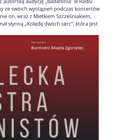
c autorską audycję „Badafonia” w Radiu
ny ze swoich wystąpień podczas koncertów
nie on, wraz z Mietkiem Szcześniakiem,
ł słynną „Kolędę dwóch serc”, która jest