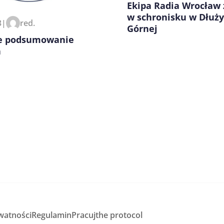
Ekipa Radia Wrocław 
w schronisku w Dłuży
3
|
red.
Górnej
ne podsumowanie
a
watności
Regulamin
Pracuj
the protocol