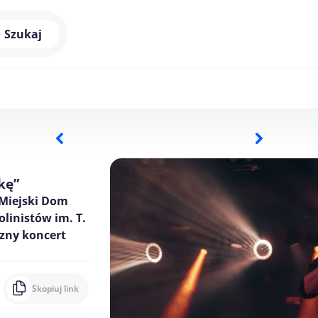
Szukaj
kę”
 Miejski Dom
linistów im. T.
czny koncert
Skopiuj link