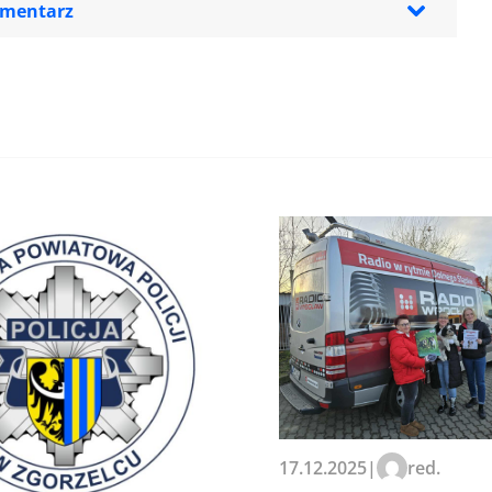
omentarz
zeglądarce podczas pisania
17.12.2025
|
red.