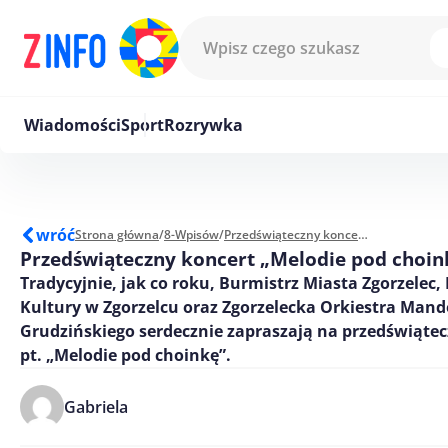
Przejdź do treści
Wiadomości
Sport
Rozrywka
wróć
Strona główna
/
8-Wpisów
/
Przedświąteczny koncert „Melodie pod choinkę”
Przedświąteczny koncert „Melodie pod choin
Tradycyjnie, jak co roku, Burmistrz Miasta Zgorzelec,
Kultury w Zgorzelcu oraz Zgorzelecka Orkiestra Mando
Grudzińskiego serdecznie zapraszają na przedświąte
pt. „Melodie pod choinkę”.
Gabriela