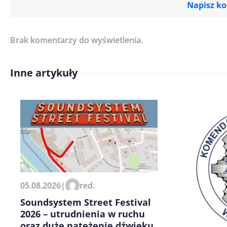
Napisz k
Brak komentarzy do wyświetlenia.
Imię/ Nick*
Inne artykuły
Treść komentarza*
Zapamiętaj moje dane w tej pr
05.08.2026
|
red.
kolejnych komentarzy.
Soundsystem Street Festival
2026 – utrudnienia w ruchu
oraz duże natężenie dźwięku