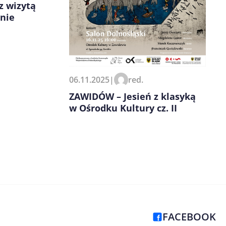
z wizytą
nie
06.11.2025
|
red.
ZAWIDÓW – Jesień z klasyką
w Ośrodku Kultury cz. II
FACEBOOK