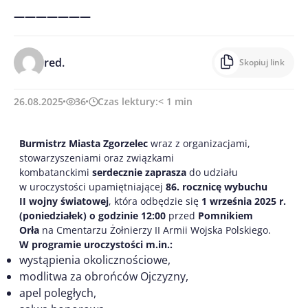
———————
red.
Skopiuj link
26.08.2025
36
Czas lektury:
< 1
min
Burmistrz Miasta Zgorzelec
wraz z organizacjami,
stowarzyszeniami oraz związkami
kombatanckimi
serdecznie zaprasza
do udziału
w uroczystości upamiętniającej
86. rocznicę wybuchu
II wojny światowej
, która odbędzie się
1 września 2025 r.
(poniedziałek) o godzinie 12:00
przed
Pomnikiem
Orła
na Cmentarzu Żołnierzy II Armii Wojska Polskiego.
W programie uroczystości m.in.:
wystąpienia okolicznościowe,
modlitwa za obrońców Ojczyzny,
apel poległych,