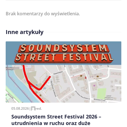
Brak komentarzy do wyświetlenia.
Imię/ Nick*
Inne artykuły
Treść komentarza*
Zapamiętaj moje dane w tej przeglądarce podczas
pisania kolejnych komentarzy.
05.08.2026
|
red.
Soundsystem Street Festival 2026 –
utrudnienia w ruchu oraz duże