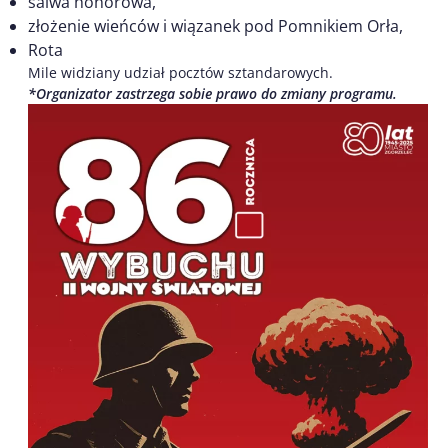
salwa honorowa,
złożenie wieńców i wiązanek pod Pomnikiem Orła,
Rota
Mile widziany udział pocztów sztandarowych.
*Organizator zastrzega sobie prawo do zmiany programu.