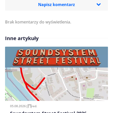
Napisz komentarz
Brak komentarzy do wyświetlenia.
Imię/ Nick*
Inne artykuły
Treść komentarza*
Zapamiętaj moje dane w tej przeglądarce podczas
pisania kolejnych komentarzy.
05.08.2026
|
red.