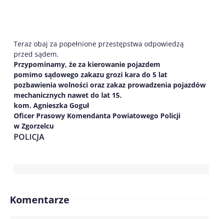
Teraz obaj za popełnione przestępstwa odpowiedzą
przed sądem.
Przypominamy, że
za
kierowanie
pojazdem
pomi
mo sądowego zakazu grozi kara do 5 lat
pozbawienia wolności
oraz
zakaz prowadzenia pojazdów
mechanicznych nawet do lat 15.
k
om
.
Agnieszka Goguł
Oficer Prasowy Komendanta Powiatowego Policji
w Zgorzelcu
POLICJA
Komentarze