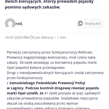
dwóch kierujących, którzy prowadzili pojazdy
pomimo sądowych zakazów.
red.
Skopiuj link
19.07.2023
6
Czas lektury:
< 1
min
Pierwszy zatrzymany przez funkcjonariuszy Referatu
Prewencji bogatyńskiego komisariatu, miał cztery takie
zakazy. 34-latek wsiadając za kierownicę pojazdu marki
Opel popełnił kolejne przestępstwo.
Drugi z nieodpowiedzialnych kierujących został zatrzymany
przez funkcjonariuszy
z
Samodzieln
ego
Pododdział
u
Prewencji Policji
w Legnicy.
Podczas kontroli drogowej również pojazdu
marki Opel ustalili, że
41-latek posiada aż pięć sądowych
zakazów prowadzenia pojazdów. Dodatkowo mężczyzna
okazał się osobą poszukiwaną przez wymiar
sprawiedliwości celem odbycia dziesięciu miesięcy