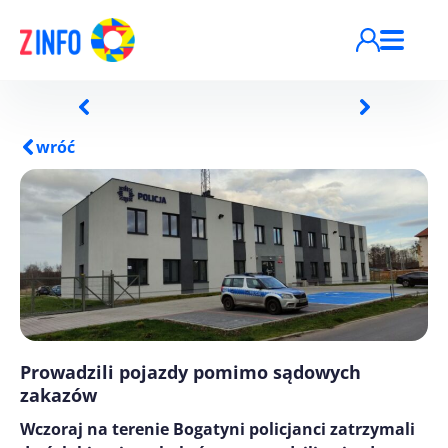
Przejdź do treści
wróć
Prowadzili pojazdy pomimo sądowych
zakazów
Wczoraj na terenie Bogatyni policjanci zatrzymali