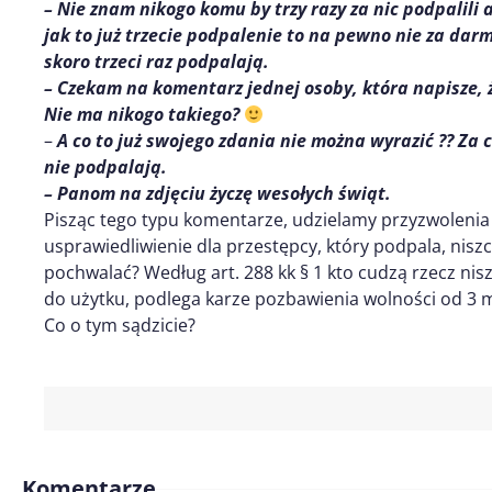
– Nie znam nikogo komu by trzy razy za nic podpalili a
jak to już trzecie podpalenie to na pewno nie za da
skoro trzeci raz podpalają.
– Czekam na komentarz jednej osoby, która napisze, 
Nie ma nikogo takiego?
–
A co to już swojego zdania nie można wyrazić ?? Za
nie podpalają.
– Panom na zdjęciu życzę wesołych świąt.
Pisząc tego typu komentarze, udzielamy przyzwolenia na
usprawiedliwienie dla przestępcy, który podpala, nisz
pochwalać? Według art. 288 kk § 1 kto cudzą rzecz nis
do użytku, podlega karze pozbawienia wolności od 3 mi
Co o tym sądzicie?
Komentarze