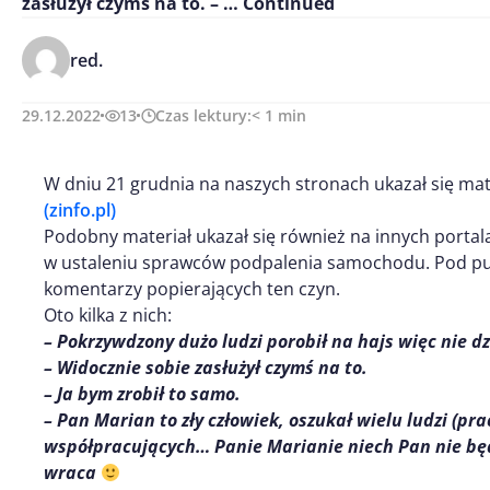
zasłużył czymś na to. – …
Continued
red.
29.12.2022
13
Czas lektury:
< 1
min
W dniu 21 grudnia na naszych stronach ukazał się mat
(zinfo.pl)
Podobny materiał ukazał się również na innych portal
w ustaleniu sprawców podpalenia samochodu. Pod pu
komentarzy popierających ten czyn.
Oto kilka z nich:
– Pokrzywdzony dużo ludzi porobił na hajs więc nie dz
– Widocznie sobie zasłużył czymś na to.
– Ja bym zrobił to samo.
– Pan Marian to zły człowiek, oszukał wielu ludzi (pr
współpracujących… Panie Marianie niech Pan nie b
wraca