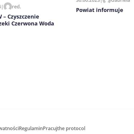
4
|
red.
Powiat informuje
 – Czyszczenie
rzeki Czerwona Woda
watności
Regulamin
Pracuj
the protocol