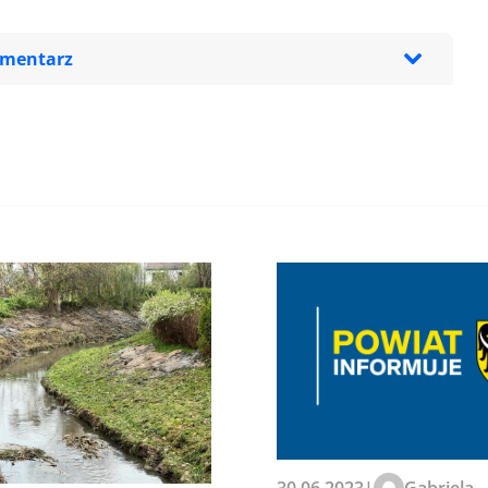
omentarz
zeglądarce podczas pisania
30.06.2023
|
Gabriela