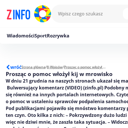
Przejdź do treści
Wiadomości
Sport
Rozrywka
wróć
Strona główna
/
8-Wpisów
/
Prosząc o pomoc włożył kij w mrowisko
Prosząc o pomoc włożył kij w mrowisko
W dniu 21 grudnia na naszych stronach ukazał się mat
Bulwersujący komentarz (VIDEO) (zinfo.pl) Podobny 
się również na innych portalach internetowych. Czyte
o pomoc w ustaleniu sprawców podpalenia samocho
Pod publikacjami pojawiło się mnóstwo komentarzy 
ten czyn. Oto kilka z nich: – Pokrzywdzony dużo ludzi
więc nie dziwi mnie, że zaszła taka sytuacja. – Widocz