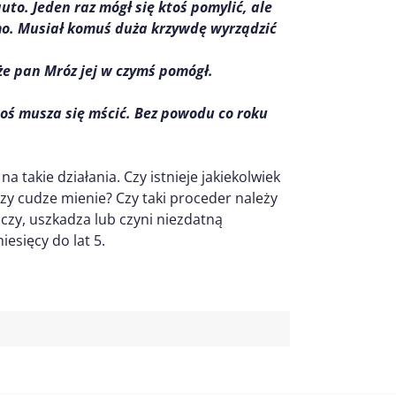
uto. Jeden raz mógł się ktoś pomylić, ale
rmo. Musiał komuś duża krzywdę wyrządzić
że pan Mróz jej w czymś pomógł.
 coś musza się mścić. Bez powodu co roku
 takie działania. Czy istnieje jakiekolwiek
czy cudze mienie? Czy taki proceder należy
zczy, uszkadza lub czyni niezdatną
esięcy do lat 5.