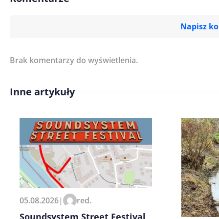
Napisz k
Brak komentarzy do wyświetlenia.
Imię/ Nick*
Inne artykuły
Treść komentarza*
Zapamiętaj moje dane w tej pr
05.08.2026
|
red.
kolejnych komentarzy.
Soundsystem Street Festival