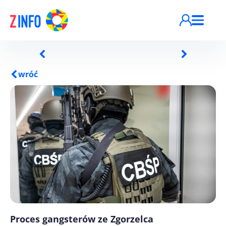
Przejdź do treści
wróć
Proces gangsterów ze Zgorzelca