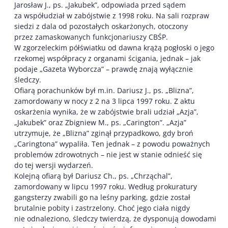
Jarosław J., ps. „Jakubek”, odpowiada przed sądem
za współudział w zabójstwie z 1998 roku. Na sali rozpraw
siedzi z dala od pozostałych oskarżonych, otoczony
przez zamaskowanych funkcjonariuszy CBŚP.
W zgorzeleckim półświatku od dawna krążą pogłoski o jego
rzekomej współpracy z organami ścigania, jednak – jak
podaje „Gazeta Wyborcza” – prawdę znają wyłącznie
śledczy.
Ofiarą porachunków był m.in. Dariusz J., ps. „Blizna”,
zamordowany w nocy z 2 na 3 lipca 1997 roku. Z aktu
oskarżenia wynika, że w zabójstwie brali udział „Azja”,
„Jakubek” oraz Zbigniew M., ps. „Carington”. „Azja”
utrzymuje, że „Blizna” zginął przypadkowo, gdy broń
„Caringtona” wypaliła. Ten jednak – z powodu poważnych
problemów zdrowotnych – nie jest w stanie odnieść się
do tej wersji wydarzeń.
Kolejną ofiarą był Dariusz Ch., ps. „Chrząchal”,
zamordowany w lipcu 1997 roku. Według prokuratury
gangsterzy zwabili go na leśny parking, gdzie został
brutalnie pobity i zastrzelony. Choć jego ciała nigdy
nie odnaleziono, śledczy twierdzą, że dysponują dowodami