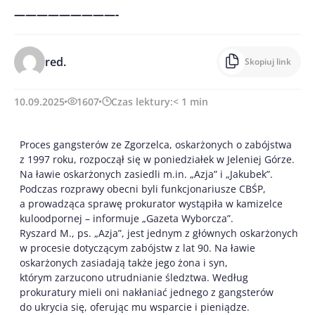
—————————-
red.
Skopiuj link
10.09.2025
1607
Czas lektury:
< 1
min
Proces gangsterów ze Zgorzelca, oskarżonych o zabójstwa
z 1997 roku, rozpoczął się w poniedziałek w Jeleniej Górze.
Na ławie oskarżonych zasiedli m.in. „Azja” i „Jakubek”.
Podczas rozprawy obecni byli funkcjonariusze CBŚP,
a prowadząca sprawę prokurator wystąpiła w kamizelce
kuloodpornej – informuje „Gazeta Wyborcza”.
Ryszard M., ps. „Azja”, jest jednym z głównych oskarżonych
w procesie dotyczącym zabójstw z lat 90. Na ławie
oskarżonych zasiadają także jego żona i syn,
którym zarzucono utrudnianie śledztwa. Według
prokuratury mieli oni nakłaniać jednego z gangsterów
do ukrycia się, oferując mu wsparcie i pieniądze.