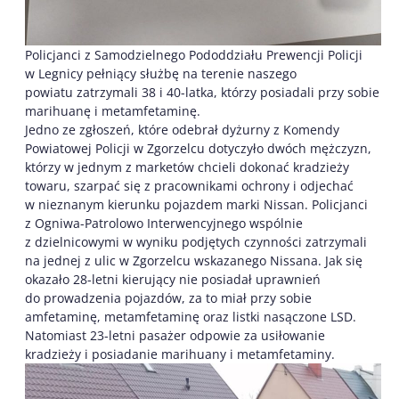
Policjanci z Samodzielnego Pododdziału Prewencji Policji
w Legnicy pełniący służbę na terenie naszego
powiatu zatrzymali 38 i 40-latka, którzy posiadali przy sobie
marihuanę i metamfetaminę.
Jedno ze zgłoszeń, które odebrał dyżurny z Komendy
Powiatowej Policji w Zgorzelcu dotyczyło dwóch mężczyzn,
którzy w jednym z marketów chcieli dokonać kradzieży
towaru, szarpać się z pracownikami ochrony i odjechać
w nieznanym kierunku pojazdem marki Nissan. Policjanci
z Ogniwa-Patrolowo Interwencyjnego wspólnie
z dzielnicowymi w wyniku podjętych czynności zatrzymali
na jednej z ulic w Zgorzelcu wskazanego Nissana. Jak się
okazało 28-letni kierujący nie posiadał uprawnień
do prowadzenia pojazdów, za to miał przy sobie
amfetaminę, metamfetaminę oraz listki nasączone LSD.
Natomiast 23-letni pasażer odpowie za usiłowanie
kradzieży i posiadanie marihuany i metamfetaminy.