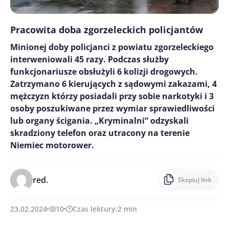
Pracowita doba zgorzeleckich policjantów
Minionej doby policjanci z powiatu zgorzeleckiego
interweniowali 45 razy. Podczas służby
funkcjonariusze obsłużyli 6 kolizji drogowych.
Zatrzymano 6 kierujących z sądowymi zakazami, 4
mężczyzn którzy posiadali przy sobie narkotyki i 3
osoby poszukiwane przez wymiar sprawiedliwości
lub organy ścigania. „Kryminalni” odzyskali
skradziony telefon oraz utracony na terenie
Niemiec motorower.
red.
Skopiuj link
23.02.2024
10
Czas lektury:
2
min