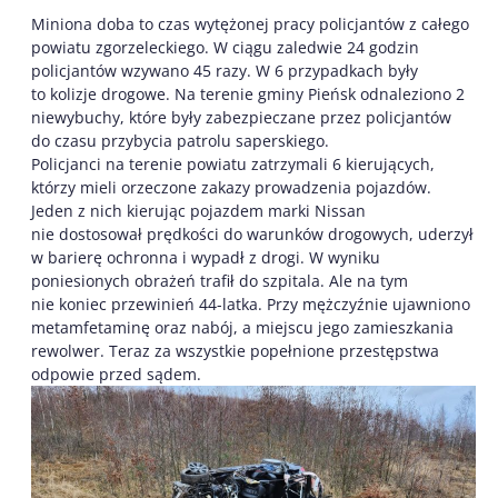
Miniona doba to czas wytężonej pracy policjantów z całego
powiatu zgorzeleckiego. W ciągu zaledwie 24 godzin
policjantów wzywano 45 razy. W 6 przypadkach były
to kolizje drogowe. Na terenie gminy Pieńsk odnaleziono 2
niewybuchy, które były zabezpieczane przez policjantów
do czasu przybycia patrolu saperskiego.
Policjanci na terenie powiatu zatrzymali 6 kierujących,
którzy mieli orzeczone zakazy prowadzenia pojazdów.
Jeden z nich kierując pojazdem marki Nissan
nie dostosował prędkości do warunków drogowych, uderzył
w barierę ochronna i wypadł z drogi. W wyniku
poniesionych obrażeń trafił do szpitala. Ale na tym
nie koniec przewinień 44-latka. Przy mężczyźnie ujawniono
metamfetaminę oraz nabój, a miejscu jego zamieszkania
rewolwer. Teraz za wszystkie popełnione przestępstwa
odpowie przed sądem.