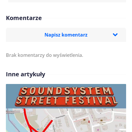
Komentarze
Napisz komentarz
Brak komentarzy do wyświetlenia.
Imię/ Nick*
Inne artykuły
Treść komentarza*
Zapamiętaj moje dane w tej przeglądarce podczas