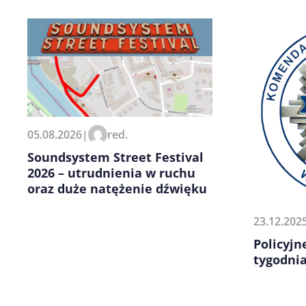
Zapamiętaj moje dane w tej pr
05.08.2026
|
red.
kolejnych komentarzy.
Soundsystem Street Festival
2026 – utrudnienia w ruchu
oraz duże natężenie dźwięku
23.12.202
Policyj
tygodni