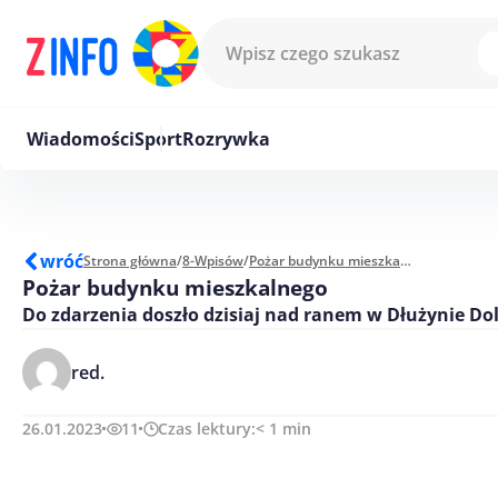
Przejdź do treści
Wiadomości
Sport
Rozrywka
wróć
Strona główna
/
8-Wpisów
/
Pożar budynku mieszkalnego
Pożar budynku mieszkalnego
Do zdarzenia doszło dzisiaj nad ranem w Dłużynie Dol
red.
26.01.2023
11
Czas lektury:
< 1
min