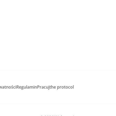
watności
Regulamin
Pracuj
the protocol