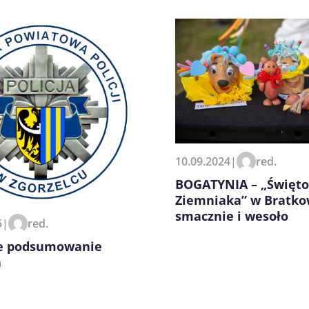
zeglądarce podczas pisania
10.09.2024
|
red.
BOGATYNIA – „Święto
Ziemniaka” w Bratko
smacznie i wesoło
5
|
red.
ne podsumowanie
a