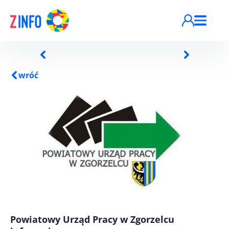
Przejdź do treści
wróć
Powiatowy Urząd Pracy w Zgorzelcu