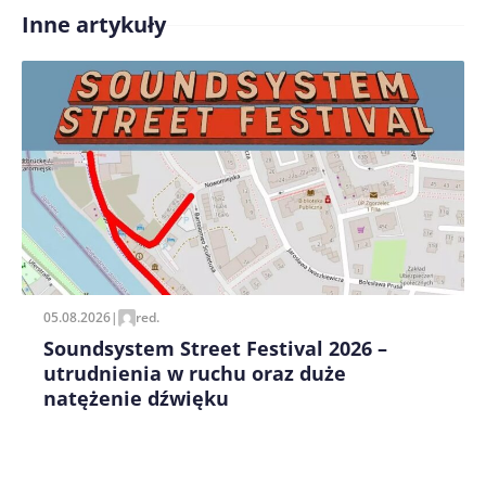
Inne artykuły
Treść komentarza*
Zapamiętaj moje dane w tej przeglądarce podczas
pisania kolejnych komentarzy.
05.08.2026
|
red.
Soundsystem Street Festival 2026 –
utrudnienia w ruchu oraz duże
natężenie dźwięku