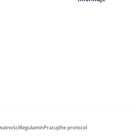
watności
Regulamin
Pracuj
the protocol