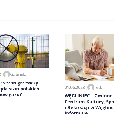
zeglądarce podczas pisania
3
|
Gabriela
ię sezon grzewczy –
01.06.2023
|
red.
ąda stan polskich
ów gazu?
WĘGLINIEC – Gminne
Centrum Kultury, Spo
i Rekreacji w Węgliń
informuje