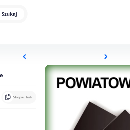
Szukaj
e
Skopiuj link