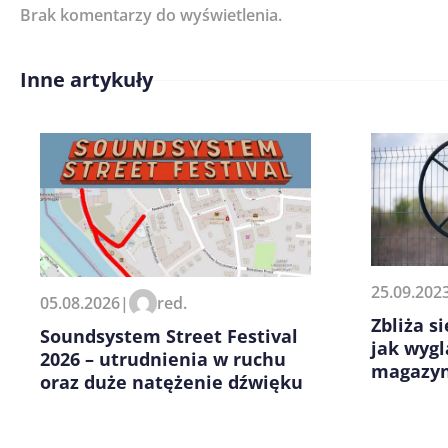
Brak komentarzy do wyświetlenia.
Imię/ Nick*
Inne artykuły
Treść komentarza*
Zapamiętaj moje dane w tej pr
25.09.202
05.08.2026
|
red.
kolejnych komentarzy.
Zbliża s
Soundsystem Street Festival
jak wygl
2026 – utrudnienia w ruchu
magazyn
oraz duże natężenie dźwięku