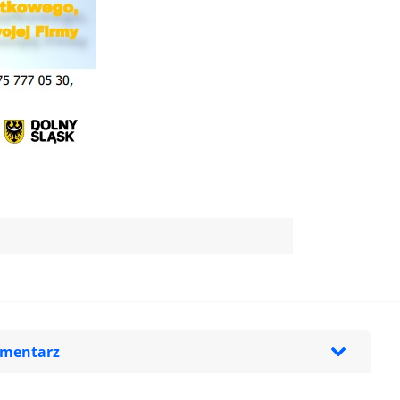
omentarz