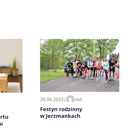
20.06.2023
|
red.
Festyn rodzinny
w Jerzmankach
rtu
cu