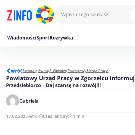
Przejdź do treści
Wiadomości
Sport
Rozrywka
wróć
Strona główna
/
8-Wpisów
/
Powiatowy Urząd Pracy w Zgorzelcu informuje
Powiatowy Urząd Pracy w Zgorzelcu informuj
Przedsiębiorco – Daj szansę na rozwój!!!
Gabriela
17.08.2023
10
Czas lektury:
< 1
min