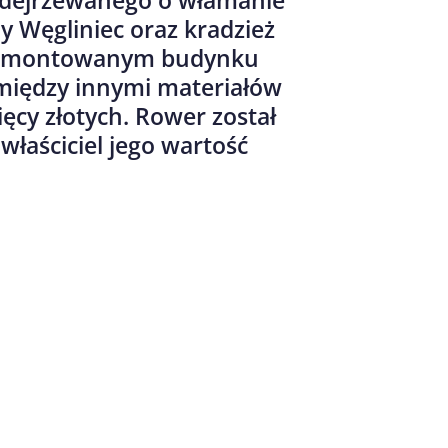
odejrzewanego o włamanie
 Węgliniec oraz kradzież
 remontowanym budynku
 między innymi materiałów
ięcy złotych. Rower został
łaściciel jego wartość