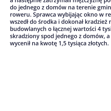
a następnie zatrzymali mężczyznę p
do jednego z domów na terenie gminy
roweru. Sprawca wybijając okno w
wszedł do środka i dokonał kradzież
budowlanych o łącznej wartości 4 tys
skradziony spod jednego z domów, a w
wycenił na kwotę 1,5 tysiąca złotych.