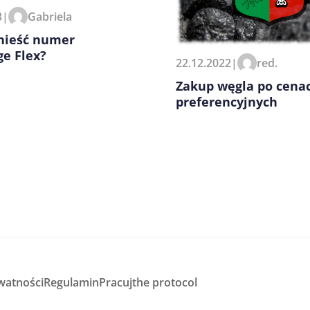
3
|
Gabriela
zeglądarce podczas pisania
enieść numer
e Flex?
22.12.2022
|
red.
Zakup węgla po cena
preferencyjnych
watności
Regulamin
Pracuj
the protocol