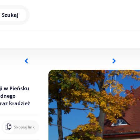
Szukaj
ji w Pieńsku
ednego
raz kradzież
Skopiuj link