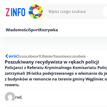
Przejdź do treści
Wiadomości
Sport
Rozrywka
wróć
Strona główna
/
8-Wpisów
/
Poszukiwany recydywista w rękach policji
Poszukiwany recydywista w rękach policji
Policjanci z Referatu Kryminalnego Komisariatu Polic
zatrzymali 39-latka podejrzewanego o włamanie do j
z budynków w remoncie na terenie gminy Węgliniec o
roweru.
red.