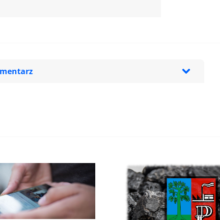
omentarz