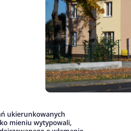
ałań ukierunkowanych
wko mieniu wytypowali,