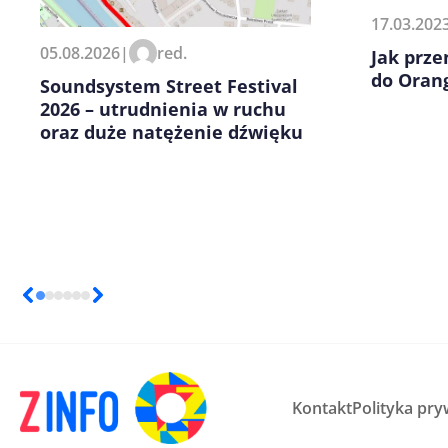
17.03.202
Zapamiętaj moje dane w tej pr
05.08.2026
|
red.
Jak prz
kolejnych komentarzy.
do Orang
Soundsystem Street Festival
2026 – utrudnienia w ruchu
oraz duże natężenie dźwięku
Kontakt
Polityka pry