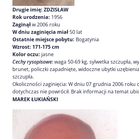
Drugie imię:
ZDZISŁAW
Rok urodzenia:
1956
Zaginął
w 2006 roku
W dniu zaginięcia miał
50 lat
Ostatnie miejsce pobytu:
Bogatynia
Wzrost:
171-175
cm
Kolor oczu:
jasne
Cechy rysopisowe:
waga 50-69 kg, sylwetka szczupła, wys
brunet, policzki zapadnięte, widoczne ubytki uzębienia
szczupła.
Okoliczności zaginięcia: W dniu 07 grudnia 2006 roku o
dotychczas nie powrócił. Brak informacji na temat ubi
M
AREK ŁUKIAŃSKI