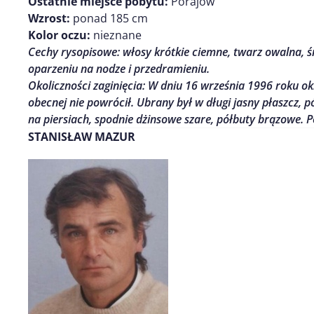
Ostatnie miejsce pobytu:
Porajów
Wzrost:
ponad 185 cm
Kolor oczu:
nieznane
Cechy rysopisowe:
włosy krótkie ciemne, twarz owalna, śn
oparzeniu na nodze i przedramieniu.
Okoliczności zaginięcia: W dniu 16
września
1996 r
oku
ok.
obecnej nie powrócił. Ubrany był w długi jasny płaszcz,
na piersiach, spodnie dżinsowe szare, półbuty brązowe. P
STANISŁAW MAZUR