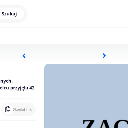
Szukaj
onych.
lcu przyjęła 42
Skopiuj link