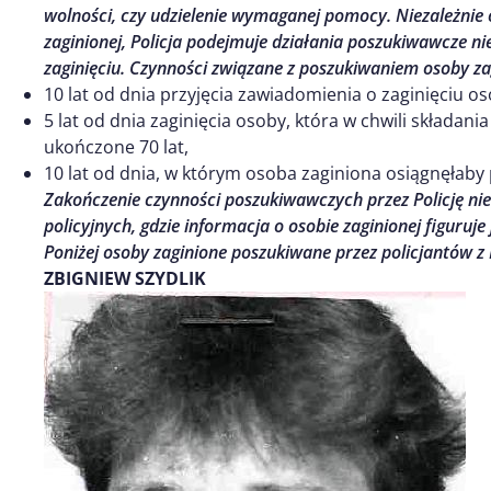
wolności, czy udzielenie wymaganej pomocy. Niezależnie
zaginionej, Policja podejmuje działania poszukiwawcze ni
zaginięciu. Czynności związane z poszukiwaniem osoby zag
10 lat od dnia przyjęcia zawiadomienia o zaginięciu os
5 lat od dnia zaginięcia osoby, która w chwili składan
ukończone 70 lat,
10 lat od dnia, w którym osoba zaginiona osiągnęłaby 
Z
akończenie czynności poszukiwawczych przez Policję ni
policyjnych, gdzie informacja o osobie zaginionej figuruje 
Poniżej osoby zaginione poszukiwane przez policjantów z
ZBIGNIEW SZYDLIK