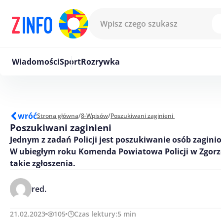
Przejdź do treści
Wiadomości
Sport
Rozrywka
wróć
Strona główna
/
8-Wpisów
/
Poszukiwani zaginieni
Poszukiwani zaginieni
Jednym z zadań Policji jest poszukiwanie osób zagini
W ubiegłym roku Komenda Powiatowa Policji w Zgorze
takie zgłoszenia.
red.
21.02.2023
105
Czas lektury:
5
min