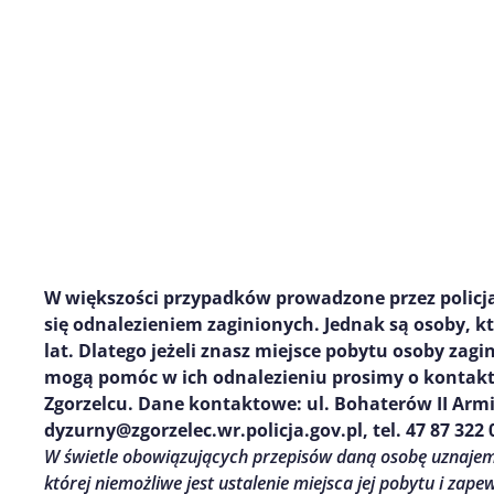
W większości przypadków prowadzone przez polic
się odnalezieniem zaginionych. Jednak są osoby, k
lat. Dlatego jeżeli znasz miejsce pobytu osoby zagi
mogą pomóc w ich odnalezieniu prosimy o kontakt
Zgorzelcu. Dane kontaktowe: ul. Bohaterów II Armi
dyzurny@zgorzelec.wr.policja.gov.pl, tel. 47 87 322 0
W świetle obowiązujących przepisów daną osobę uznajemy 
której niemożliwe jest ustalenie miejsca jej pobytu i zape