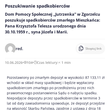
Poszukiwanie spadkobierców
Dom Pomocy Społecznej „Jutrzenka” w Zgorzelcu
poszukuje spadkobierców zmarłego Mieszkańca:
Pana Krzysztofa Telesza urodzonego dnia
30.10.1959 r., syna Józefa i Marii.
red.
Skopiuj link
10.06.2026
104
Czas lektury:
< 1
min
Pozostawiony po zmarłym depozyt w wysokości 87 133,11 zł
wchodzi w skład masy spadkowej i będzie wypłacony
spadkobiercom zmarłego po przedłożeniu przez nich
prawomocnego postanowienia Sądu o nabyciu spadku.
Niepodjęcie depozytu przez spadkobierców w terminie 3
lat od daty zawiadomienia spowoduje, że depozyt przejdzie
na własność Skarbu Państwa, zgodnie z ustawą z dnia 18