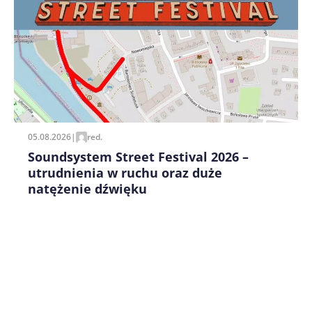
Zapamiętaj moje dane w tej przeglądarce podczas
pisania kolejnych komentarzy.
05.08.2026
|
red.
Soundsystem Street Festival 2026 –
utrudnienia w ruchu oraz duże
natężenie dźwięku