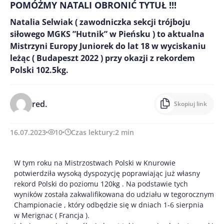
POMÓŻMY NATALI OBRONIĆ TYTUŁ !!!
Natalia Selwiak ( zawodniczka sekcji trójboju
siłowego MGKS ”Hutnik” w Pieńsku ) to aktualna
Mistrzyni Europy Juniorek do lat 18 w wyciskaniu
leżąc ( Budapeszt 2022 ) przy okazji z rekordem
Polski 102.5kg.
red.
Skopiuj link
16.07.2023
10
Czas lektury:
2
min
W tym roku na Mistrzostwach Polski w Knurowie
potwierdziła wysoką dyspozycję poprawiając już własny
rekord Polski do poziomu 120kg . Na podstawie tych
wyników została zakwalifikowana do udziału w tegorocznym
Championacie , który odbędzie się w dniach 1-6 sierpnia
w Merignac ( Francja ).