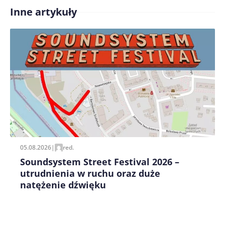
Inne artykuły
Treść komentarza*
Zapamiętaj moje dane w tej przeglądarce podczas
pisania kolejnych komentarzy.
05.08.2026
|
red.
Soundsystem Street Festival 2026 –
utrudnienia w ruchu oraz duże
natężenie dźwięku