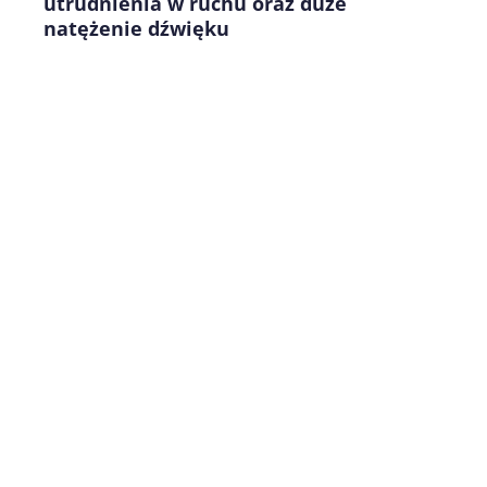
utrudnienia w ruchu oraz duże
natężenie dźwięku