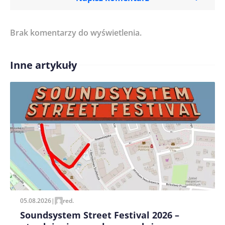
Brak komentarzy do wyświetlenia.
Imię/ Nick*
Inne artykuły
Treść komentarza*
Zapamiętaj moje dane w tej przeglądarce podczas
pisania kolejnych komentarzy.
05.08.2026
|
red.
Soundsystem Street Festival 2026 –