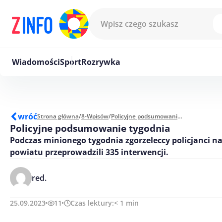
Przejdź do treści
Wiadomości
Sport
Rozrywka
wróć
Strona główna
/
8-Wpisów
/
Policyjne podsumowanie tygodnia
Policyjne podsumowanie tygodnia
Podczas minionego tygodnia zgorzeleccy policjanci na
powiatu przeprowadzili 335 interwencji.
red.
25.09.2023
11
Czas lektury:
< 1
min