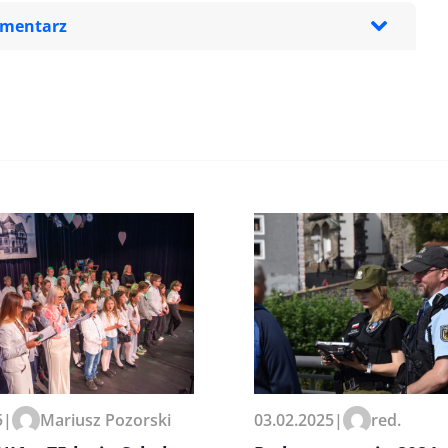
omentarz
zeglądarce podczas pisania
03.02.2025
|
red.
5
|
Mariusz Pozorski