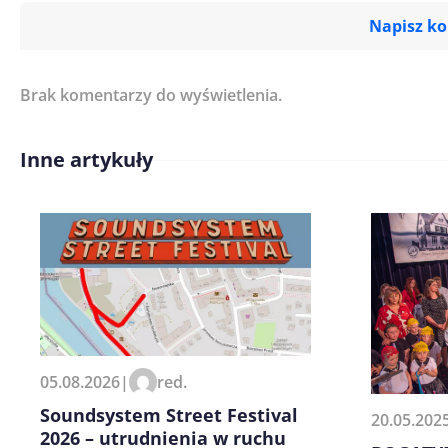
Napisz k
Brak komentarzy do wyświetlenia.
Imię/ Nick*
Inne artykuły
Treść komentarza*
Zapamiętaj moje dane w tej pr
05.08.2026
|
red.
kolejnych komentarzy.
Soundsystem Street Festival
20.05.202
2026 – utrudnienia w ruchu