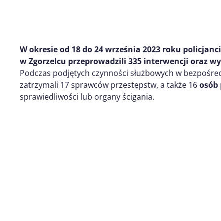
W okresie od
18
do
24
września
2023 roku
policjanc
w Zgorzelcu przeprowadzili
3
35
interwenc
j
i
oraz wy
Podczas podjętych czynności służbowych w bezpośre
zatrzymali 17 sprawców przestępstw, a także 16
osób
sprawiedliwości lub organy ścigania.