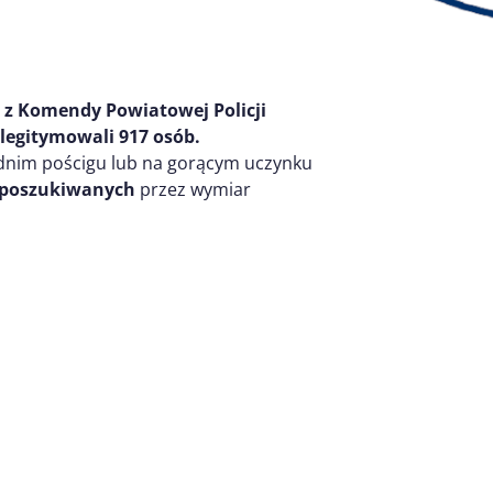
i z Komendy Powiatowej Policji
legitymowali
9
17
os
ób
.
dnim pościgu lub na gorącym uczynku
 poszukiwanych
przez wymiar