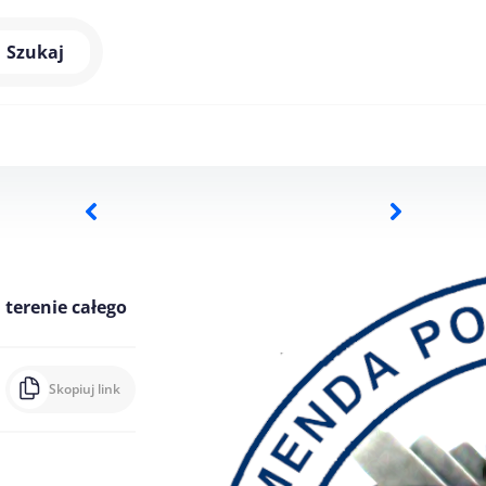
Szukaj
 terenie całego
Skopiuj link