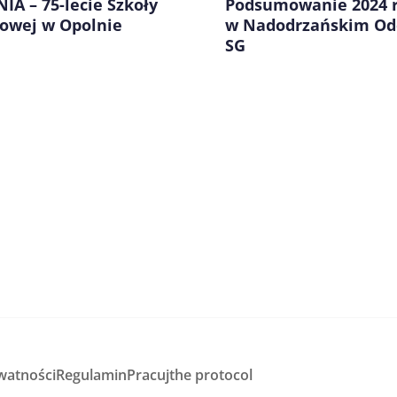
Podsumowanie 2024 r
A – 75-lecie Szkoły
w Nadodrzańskim Od
owej w Opolnie
SG
watności
Regulamin
Pracuj
the protocol