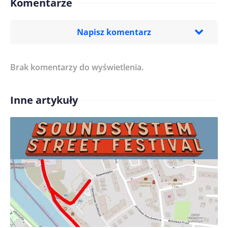
Komentarze
Napisz komentarz
Brak komentarzy do wyświetlenia.
Imię/ Nick*
Inne artykuły
Treść komentarza*
Zapamiętaj moje dane w tej przeglądarce podczas
pisania kolejnych komentarzy.