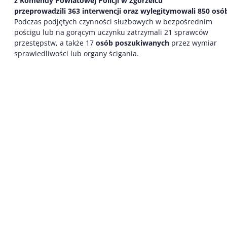
z Komendy Powiatowej Policji w Zgorzelcu
przeprowadzili
3
63
interwenc
j
i
oraz wylegitymowali
850
os
ó
Podczas podjętych czynności służbowych w bezpośrednim
pościgu lub na gorącym uczynku zatrzymali 21 sprawców
przestępstw, a także 17
osób poszukiwanych
przez wymiar
sprawiedliwości lub organy ścigania.