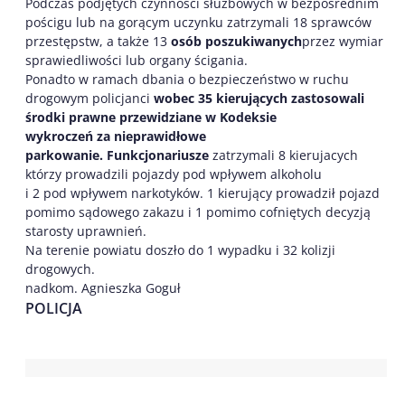
Podczas podjętych czynności służbowych w bezpośrednim
pościgu lub na gorącym uczynku zatrzymali 18 sprawców
przestępstw, a także 13
os
ób
poszukiwan
ych
przez wymiar
sprawiedliwości lub organy ścigania.
Ponadto w ramach dbania o bezpieczeństwo w ruchu
drogowym policjanci
wobec
3
5
kierujących zastosowali
środki
prawne
przewidziane w Kodeksie
wykroczeń
za nieprawidłowe
parkowanie.
Funkcjonariusze
zatrzymali 8 kierujacych
którzy prowadzili pojazdy pod wpływem alkoholu
i 2 pod wpływem narkotyków. 1 kierujący prowadził pojazd
pomimo sądowego zakazu i 1 pomimo cofniętych decyzją
starosty uprawnień.
Na terenie powiatu doszło do 1 wypadku i 32 kolizji
drogowych.
nadkom. Agnieszka Goguł
POLICJA