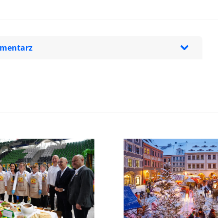
omentarz
zeglądarce podczas pisania