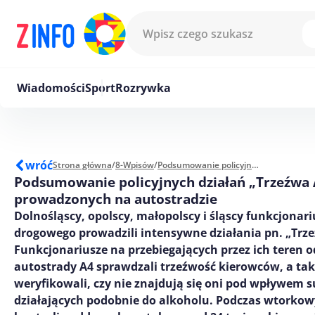
Przejdź do treści
Wiadomości
Sport
Rozrywka
wróć
Strona główna
/
8-Wpisów
/
Podsumowanie policyjnych działań „Trzeźwa A-4” prowadzonych na autostradzie
Podsumowanie policyjnych działań „Trzeźwa 
prowadzonych na autostradzie
Dolnośląscy, opolscy, małopolscy i śląscy funkcjonar
drogowego prowadzili intensywne działania pn. „Trze
Funkcjonariusze na przebiegających przez ich teren 
autostrady A4 sprawdzali trzeźwość kierowców, a ta
weryfikowali, czy nie znajdują się oni pod wpływem s
działających podobnie do alkoholu. Podczas wtorkow