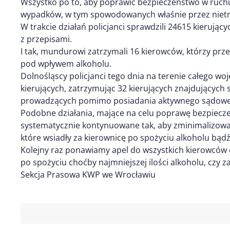
Wszystko po to, aby poprawić bezpieczeństwo w ruchu
wypadków, w tym spowodowanych właśnie przez nietr
W trakcie działań policjanci sprawdzili 24615 kierujący
z przepisami.
I tak, mundurowi zatrzymali 16 kierowców, którzy prze
pod wpływem alkoholu.
Dolnośląscy policjanci tego dnia na terenie całego w
kierujących, zatrzymując 32 kierujących znajdujących 
prowadzących pomimo posiadania aktywnego sądowe
Podobne działania, mające na celu poprawę bezpiecz
systematycznie kontynuowane tak, aby zminimalizowa
które wsiadły za kierownicę po spożyciu alkoholu bąd
Kolejny raz ponawiamy apel do wszystkich kierowców 
po spożyciu choćby najmniejszej ilości alkoholu, czy 
Sekcja Prasowa KWP we Wrocławiu