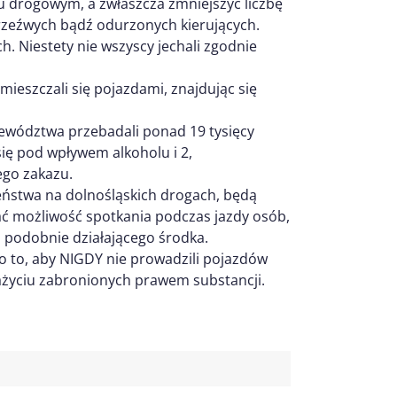
 drogowym, a zwłaszcza zmniejszyć liczbę
zeźwych bądź odurzonych kierujących.
ch. Niestety nie wszyscy jechali zgodnie
mieszczali się pojazdami, znajdując się
ojewództwa przebadali ponad 19 tysięcy
się pod wpływem alkoholu i 2,
go zakazu.
eństwa na dolnośląskich drogach, będą
ć możliwość spotkania podczas jazdy osób,
ź podobnie działającego środka.
o to, aby NIGDY nie prowadzili pojazdów
zażyciu zabronionych prawem substancji.