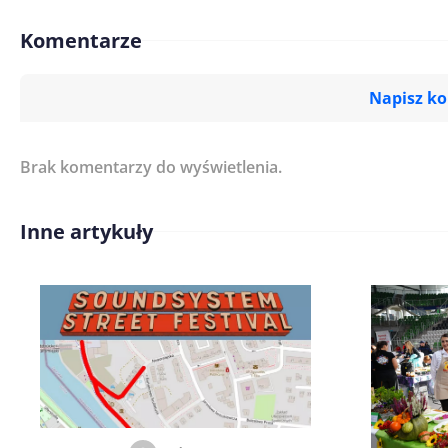
Komentarze
Napisz k
Brak komentarzy do wyświetlenia.
Imię/ Nick*
Inne artykuły
Treść komentarza*
Zapamiętaj moje dane w tej pr