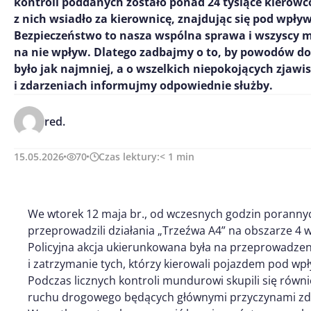
kontroli poddanych zostało ponad 24 tysiące kierowc
z nich wsiadło za kierownicę, znajdując się pod wpł
Bezpieczeństwo to nasza wspólna sprawa i wszyscy
na nie wpływ. Dlatego zadbajmy o to, by powodów do
było jak najmniej, a o wszelkich niepokojących zjawi
i zdarzeniach informujmy odpowiednie służby.
red.
15.05.2026
70
Czas lektury:
< 1
min
We wtorek 12 maja br., od wczesnych godzin poranny
przeprowadzili działania „Trzeźwa A4” na obszarze 4
Policyjna akcja ukierunkowana była na przeprowadzen
i zatrzymanie tych, którzy kierowali pojazdem pod w
Podczas licznych kontroli mundurowi skupili się równ
ruchu drogowego będących głównymi przyczynami zd