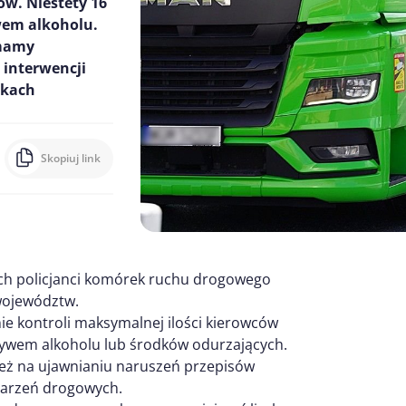
ów. Niestety 16
ywem alkoholu.
 mamy
 interwencji
skach
Skopiuj link
ch policjanci komórek ruchu drogowego
 województw.
ie kontroli maksymalnej ilości kierowców
pływem alkoholu lub środków odurzających.
ież na ujawnianiu naruszeń przepisów
arzeń drogowych.