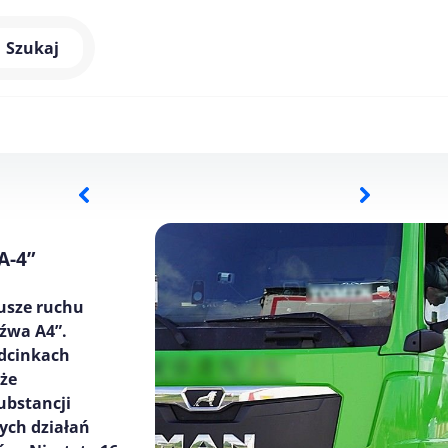
Szukaj
A-4”
iusze ruchu
źwa A4”.
odcinkach
kże
ubstancji
ych działań