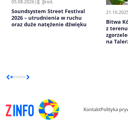
05.08.2026
|
red.
kolejnych komentarzy.
Soundsystem Street Festival
21.10.202
2026 – utrudnienia w ruchu
Bitwa K
oraz duże natężenie dźwięku
z teren
zgorzele
na Taler
Kontakt
Polityka pry