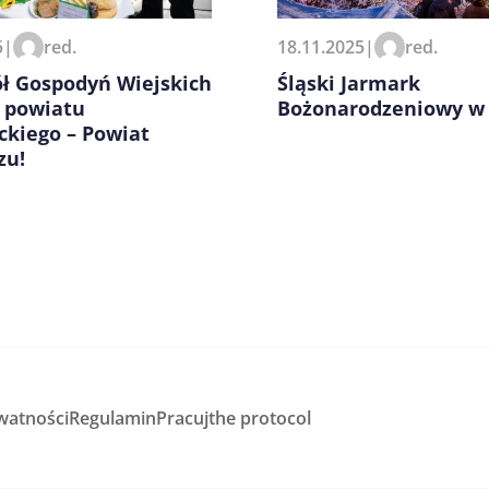
5
|
red.
18.11.2025
|
red.
ół Gospodyń Wiejskich
Śląski Jarmark
u powiatu
Bożonarodzeniowy w 
ckiego – Powiat
zu!
watności
Regulamin
Pracuj
the protocol