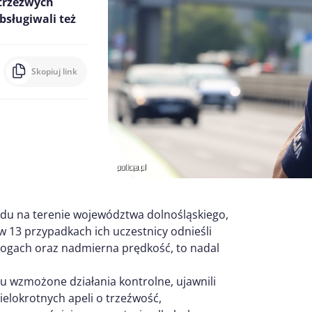
etrzeźwych
sługiwali też
Skopiuj link
du na terenie województwa dolnośląskiego,
w 13 przypadkach ich uczestnicy odnieśli
rogach oraz nadmierna prędkość, to nadal
 wzmożone działania kontrolne, ujawnili
ielokrotnych apeli o trzeźwość,