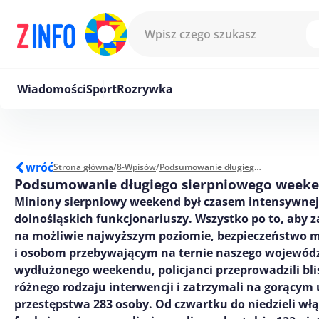
Przejdź do treści
Wiadomości
Sport
Rozrywka
wróć
Strona główna
/
8-Wpisów
/
Podsumowanie długiego sierpniowego weekendu
Podsumowanie długiego sierpniowego week
Miniony sierpniowy weekend był czasem intensywnej 
dolnośląskich funkcjonariuszy. Wszystko po to, aby 
na możliwie najwyższym poziomie, bezpieczeństwo 
i osobom przebywającym na ternie naszego wojewód
wydłużonego weekendu, policjanci przeprowadzili blis
różnego rodzaju interwencji i zatrzymali na gorącym
przestępstwa 283 osoby. Od czwartku do niedzieli włą