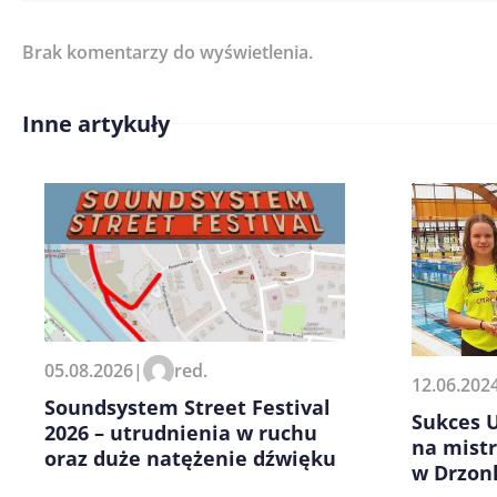
Brak komentarzy do wyświetlenia.
Imię/ Nick*
Inne artykuły
Treść komentarza*
Zapamiętaj moje dane w tej pr
05.08.2026
|
red.
kolejnych komentarzy.
12.06.202
Soundsystem Street Festival
Sukces 
2026 – utrudnienia w ruchu
na mist
oraz duże natężenie dźwięku
w Drzon