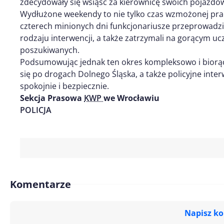
zdecydowały się wsiąść za kierownicę swoich pojazdó
Wydłużone weekendy to nie tylko czas wzmożonej pra
czterech minionych dni funkcjonariusze przeprowadzil
rodzaju interwencji, a także zatrzymali na gorącym u
poszukiwanych.
Podsumowując jednak ten okres kompleksowo i biorąc
się po drogach Dolnego Śląska, a także policyjne inte
spokojnie i bezpiecznie.
Sekcja Prasowa
KWP
we Wrocławiu
POLICJA
Komentarze
Napisz k