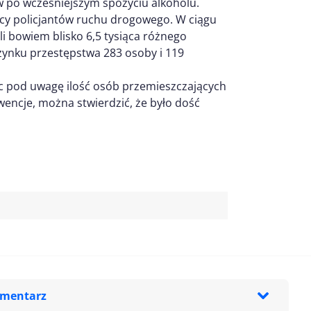
w po wcześniejszym spożyciu alkoholu.
cy policjantów ruchu drogowego. W ciągu
i bowiem blisko 6,5 tysiąca różnego
czynku przestępstwa 283 osoby i 119
 pod uwagę ilość osób przemieszczających
rwencje, można stwierdzić, że było dość
omentarz