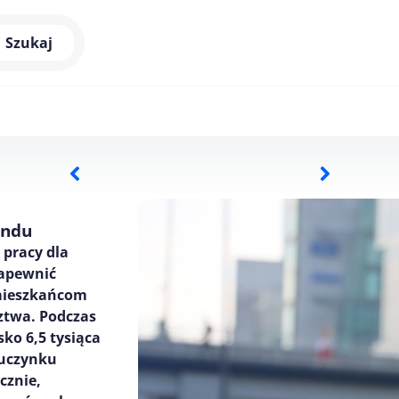
Szukaj
endu
pracy dla
zapewnić
mieszkańcom
ztwa. Podczas
ko 6,5 tysiąca
 uczynku
cznie,