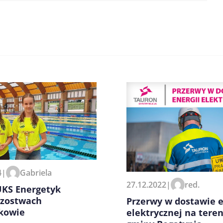
zeglądarce podczas pisania
4
|
Gabriela
27.12.2022
|
red.
UKS Energetyk
rzostwach
Przerwy w dostawie e
kowie
elektrycznej na teren