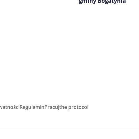
gminy Bogatynia
watności
Regulamin
Pracuj
the protocol