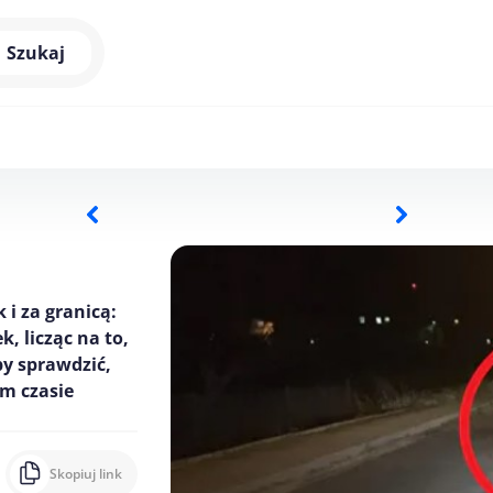
Szukaj
 i za granicą:
, licząc na to,
by sprawdzić,
ym czasie
Skopiuj link