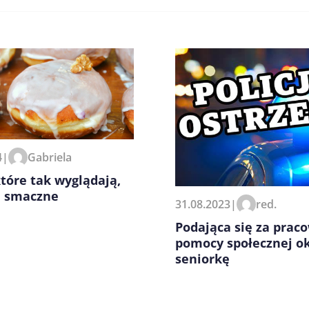
zeglądarce podczas pisania
4
|
Gabriela
które tak wyglądają,
ą smaczne
31.08.2023
|
red.
Podająca się za prac
pomocy społecznej o
seniorkę