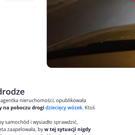
drodze
 agentka nieruchomości, opublikowała
y na poboczu drogi
dziecięcy wózek
. Ktoś
by samochód i wysiadło sprawdzić,
ieta zaapelowała, by
w tej sytuacji nigdy