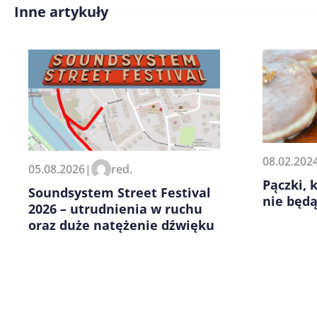
Inne artykuły
Treść komentarza*
Zapamiętaj moje dane w tej pr
08.02.202
05.08.2026
|
red.
kolejnych komentarzy.
Pączki, 
Soundsystem Street Festival
nie będ
2026 – utrudnienia w ruchu
oraz duże natężenie dźwięku