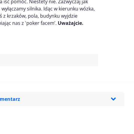
ba iść pomóc. Niestety nie. Zazwyczaj jak
e wyłączamy silnika. Idąc w kierunku wózka,
oś z krzaków, pola, budynku wyjdzie
iając nas z 'poker facem’.
Uważajcie.
omentarz