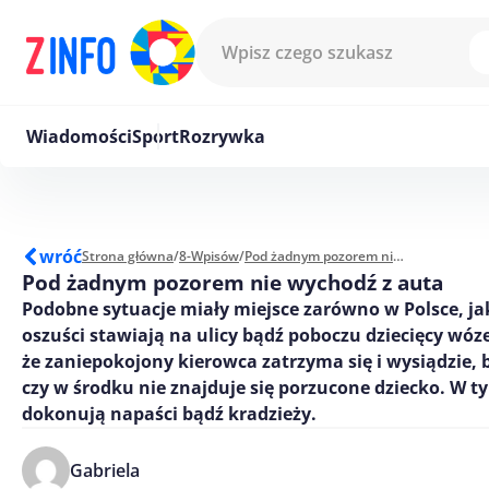
Przejdź do treści
Wiadomości
Sport
Rozrywka
wróć
Strona główna
/
8-Wpisów
/
Pod żadnym pozorem nie wychodź z auta
Pod żadnym pozorem nie wychodź z auta
Podobne sytuacje miały miejsce zarówno w Polsce, jak
oszuści stawiają na ulicy bądź poboczu dziecięcy wózek
że zaniepokojony kierowca zatrzyma się i wysiądzie, 
czy w środku nie znajduje się porzucone dziecko. W t
dokonują napaści bądź kradzieży.
Gabriela