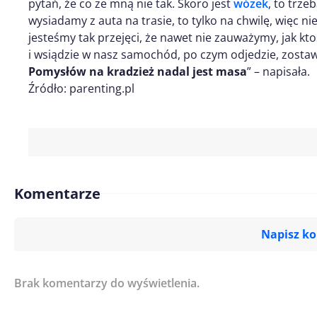
pytań, że co ze mną nie tak. Skoro jest
wózek
, to trze
wysiadamy z auta na trasie, to tylko na chwilę, więc ni
jesteśmy tak przejęci, że nawet nie zauważymy, jak kt
i wsiądzie w nasz samochód, po czym odjedzie, zostaw
Pomysłów na kradzież nadal jest masa
” – napisała.
Źródło: parenting.pl
Komentarze
Napisz k
Brak komentarzy do wyświetlenia.
Imię/ Nick*