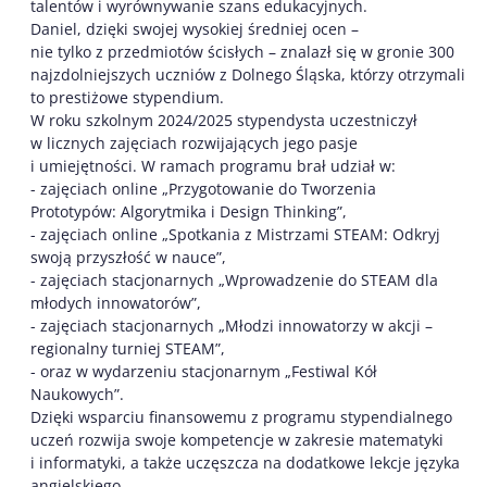
talentów i wyrównywanie szans edukacyjnych.
Daniel, dzięki swojej wysokiej średniej
ocen –
nie tylko z przedmiotów ścisłych – znalazł się w gronie 300
najzdolniejszych uczniów z Dolnego Śląska, którzy otrzymali
to prestiżowe stypendium.
W roku szkolnym 2024/2025 stypendysta uczestniczył
w licznych zajęciach rozwijających jego pasje
i umiejętności. W ramach programu brał udział w:
-️ zajęciach online „Przygotowanie do Tworzenia
Prototypów: Algorytmika i Design Thinking”,
-️ zajęciach online „Spotkania z Mistrzami STEAM: Odkryj
swoją przyszłość w nauce”,
-️ zajęciach stacjonarnych „Wprowadzenie do STEAM dla
młodych innowatorów”,
-️ zajęciach stacjonarnych „Młodzi innowatorzy w akcji –
regionalny turniej STEAM”,
-️ oraz w wydarzeniu stacjonarnym „Festiwal Kół
Naukowych”.
Dzięki wsparciu finansowemu z programu stypendialnego
uczeń rozwija swoje kompetencje w zakresie matematyki
i informatyki, a także uczęszcza na dodatkowe lekcje języka
angielskiego.