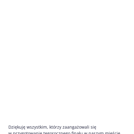
Dziękuję wszystkim, którzy zaangażowali się
w przygotowanie tegorocznego finału w naszym mieście