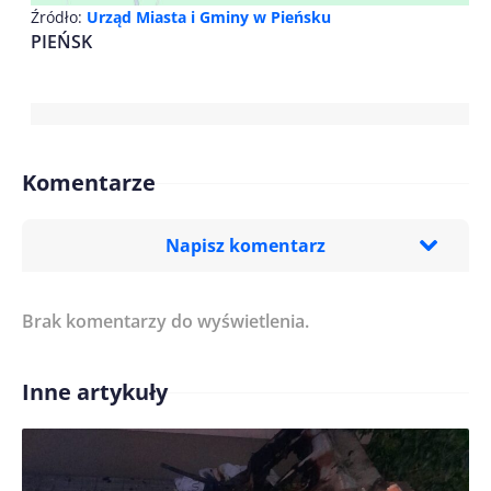
Źródło:
Urząd Miasta i Gminy w Pieńsku
PIEŃSK
Komentarze
Napisz komentarz
Brak komentarzy do wyświetlenia.
Imię/ Nick*
Inne artykuły
Treść komentarza*