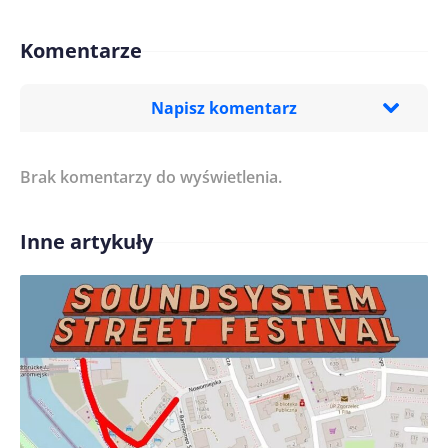
Komentarze
Napisz komentarz
Brak komentarzy do wyświetlenia.
Imię/ Nick*
Inne artykuły
Treść komentarza*
Zapamiętaj moje dane w tej przeglądarce podczas