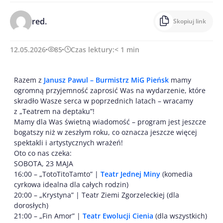
red.
Skopiuj link
12.05.2026
85
Czas lektury:
< 1
min
Razem z
Janusz Pawul – Burmistrz MiG Pieńsk
mamy
ogromną przyjemność zaprosić Was na wydarzenie, które
skradło Wasze serca w poprzednich latach – wracamy
z „Teatrem na deptaku”!
Mamy dla Was świetną wiadomość – program jest jeszcze
bogatszy niż w zeszłym roku, co oznacza jeszcze więcej
spektakli i artystycznych wrażeń!
Oto co nas czeka:
SOBOTA, 23 MAJA
16:00 – „TotoTitoTamto” |
Teatr Jednej Miny
(komedia
cyrkowa idealna dla całych rodzin)
20:00 – „Krystyna” | Teatr Ziemi Zgorzeleckiej (dla
dorosłych)
21:00 – „Fin Amor” |
Teatr Ewolucji Cienia
(dla wszystkich)