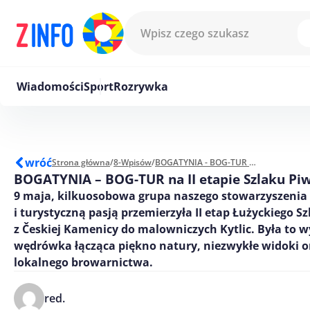
Przejdź do treści
Wiadomości
Sport
Rozrywka
wróć
Strona główna
/
8-Wpisów
/
BOGATYNIA - BOG-TUR na II etapie Szlaku Piwa
BOGATYNIA – BOG-TUR na II etapie Szlaku Pi
9 maja, kilkuosobowa grupa naszego stowarzyszenia 
i turystyczną pasją przemierzyła II etap Łużyckiego S
z Českiej Kamenicy do malowniczych Kytlic. Była to 
wędrówka łącząca piękno natury, niezwykłe widoki 
lokalnego browarnictwa.
red.