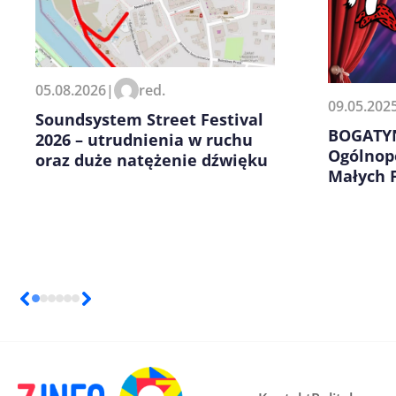
Zapamiętaj moje dane w tej pr
05.08.2026
|
red.
kolejnych komentarzy.
09.05.202
Soundsystem Street Festival
BOGATYNI
2026 – utrudnienia w ruchu
Ogólnop
oraz duże natężenie dźwięku
Małych 