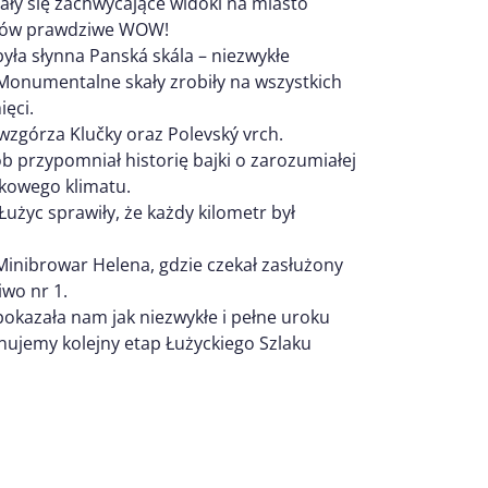
ły się zachwycające widoki na miasto
ików prawdziwe WOW!
yła słynna Panská skála – niezwykłe
Monumentalne skały zrobiły na wszystkich
ęci.
wzgórza Klučky oraz Polevský vrch.
 przypomniał historię bajki o zarozumiałej
tkowego klimatu.
użyc sprawiły, że każdy kilometr był
Minibrowar Helena, gdzie czekał zasłużony
iwo nr 1.
 pokazała nam jak niezwykłe i pełne uroku
nujemy kolejny etap Łużyckiego Szlaku