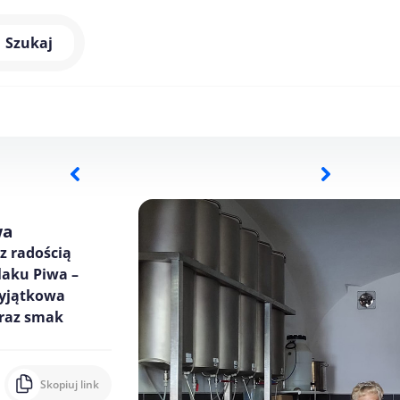
Szukaj
wa
z radością
zlaku Piwa –
wyjątkowa
oraz smak
Skopiuj link