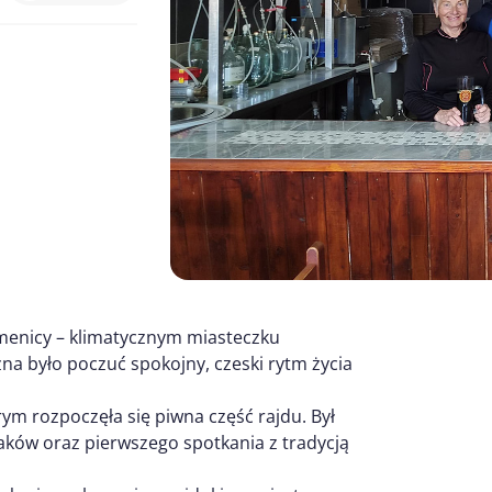
menicy – klimatycznym miasteczku
a było poczuć spokojny, czeski rytm życia
m rozpoczęła się piwna część rajdu. Był
aków oraz pierwszego spotkania z tradycją