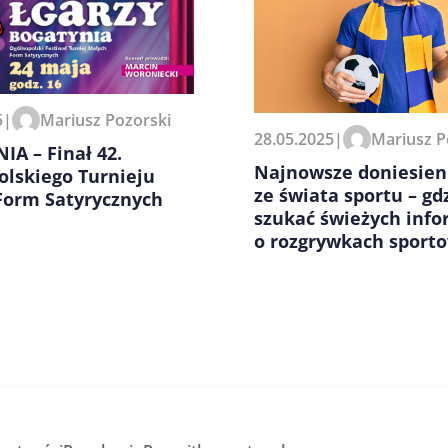
zeglądarce podczas pisania
5
|
Mariusz Pozorski
28.05.2025
|
Mariusz P
A – Finał 42.
Najnowsze doniesien
olskiego Turnieju
ze świata sportu – gd
Form Satyrycznych
szukać świeżych info
o rozgrywkach sport