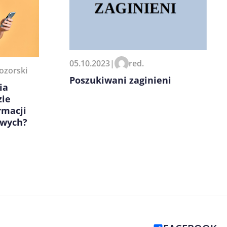
05.10.2023
|
red.
ozorski
Poszukiwani zaginieni
ia
zie
rmacji
owych?