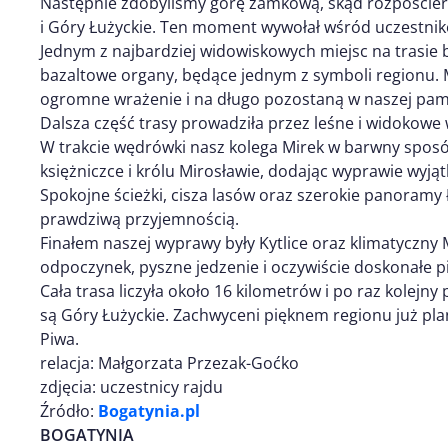
Następnie zdobyliśmy górę zamkową, skąd rozpościera
i Góry Łużyckie. Ten moment wywołał wśród uczestn
Jednym z najbardziej widowiskowych miejsc na trasie b
bazaltowe organy, będące jednym z symboli regionu. 
ogromne wrażenie i na długo pozostaną w naszej pami
Dalsza część trasy prowadziła przez leśne i widokowe 
W trakcie wędrówki nasz kolega Mirek w barwny sposób
księżniczce i królu Mirosławie, dodając wyprawie wyją
Spokojne ścieżki, cisza lasów oraz szerokie panoramy Ł
prawdziwą przyjemnością.
Finałem naszej wyprawy były Kytlice oraz klimatyczny 
odpoczynek, pyszne jedzenie i oczywiście doskonałe p
Cała trasa liczyła około 16 kilometrów i po raz kolejny
są Góry Łużyckie. Zachwyceni pięknem regionu już pla
Piwa.
relacja: Małgorzata Przezak-Goćko
zdjęcia: uczestnicy rajdu
Źródło:
Bogatynia.pl
BOGATYNIA