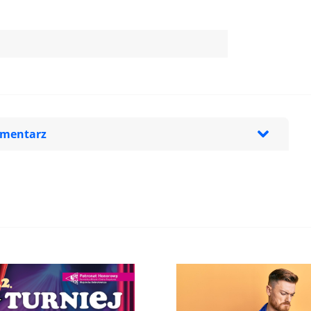
omentarz