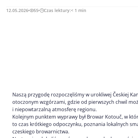
12.05.2026
55
Czas lektury:
< 1
min
Naszą przygodę rozpoczęliśmy w urokliwej Českiej Ka
otoczonym wzgórzami, gdzie od pierwszych chwil możn
i niepowtarzalną atmosferę regionu.
Kolejnym punktem wyprawy był Browar Kotouč, w który
to czas krótkiego odpoczynku, poznania lokalnych sm
czeskiego browarnictwa.