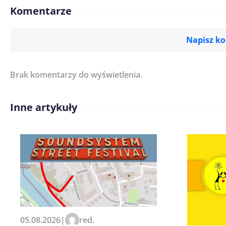
Komentarze
Napisz k
Brak komentarzy do wyświetlenia.
Imię/ Nick*
Inne artykuły
Treść komentarza*
Zapamiętaj moje dane w tej pr
05.08.2026
|
red.
kolejnych komentarzy.