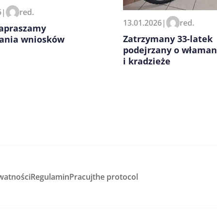
5
|
red.
13.01.2026
|
red.
Zapraszamy
Zatrzymany 33-latek
dania wniosków
podejrzany o właman
i kradzieże
watności
Regulamin
Pracuj
the protocol