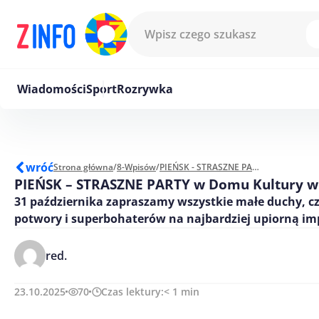
Przejdź do treści
Wiadomości
Sport
Rozrywka
wróć
Strona główna
/
8-Wpisów
/
PIEŃSK - STRASZNE PARTY w Domu Kultury w Pieńsku!
PIEŃSK – STRASZNE PARTY w Domu Kultury w 
31 października zapraszamy wszystkie małe duchy, cz
potwory i superbohaterów na najbardziej upiorną im
red.
23.10.2025
70
Czas lektury:
< 1
min