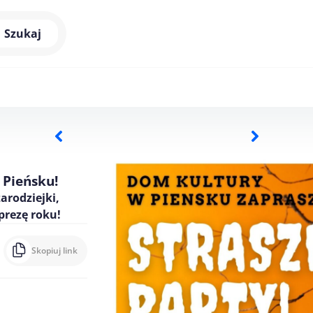
Szukaj
Pieńsku!
arodziejki,
prezę roku!
Skopiuj link