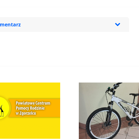
omentarz
zeglądarce podczas pisania