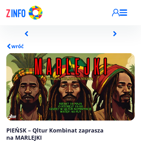
Przejdź do treści
wróć
PIEŃSK – Qltur Kombinat zaprasza
na MARLEJKI