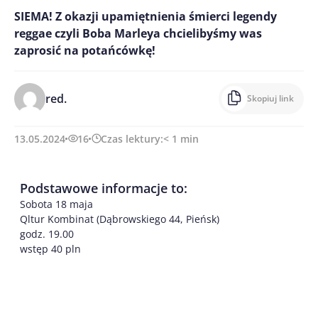
SIEMA! Z okazji upamiętnienia śmierci legendy
reggae czyli Boba Marleya chcielibyśmy was
zaprosić na potańcówkę!
red.
Skopiuj link
13.05.2024
16
Czas lektury:
< 1
min
Podstawowe informacje to:
Sobota 18 maja
Qltur Kombinat (Dąbrowskiego 44, Pieńsk)
godz. 19.00
wstęp 40 pln