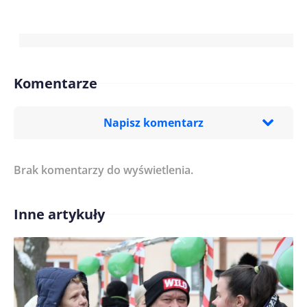
Komentarze
Napisz komentarz
Brak komentarzy do wyświetlenia.
Imię/ Nick*
Inne artykuły
Treść komentarza*