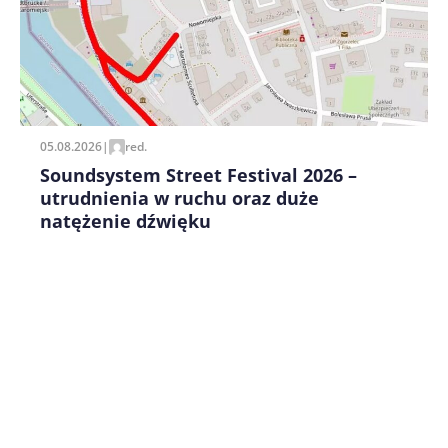
Zapamiętaj moje dane w tej przeglądarce podczas
pisania kolejnych komentarzy.
05.08.2026
|
red.
Soundsystem Street Festival 2026 –
utrudnienia w ruchu oraz duże
natężenie dźwięku