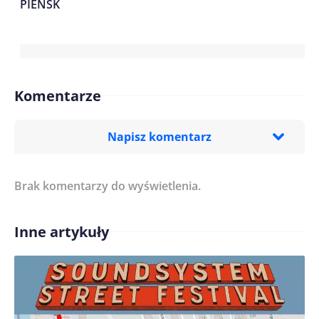
PIEŃSK
Komentarze
Napisz komentarz
Brak komentarzy do wyświetlenia.
Imię/ Nick*
Inne artykuły
Treść komentarza*