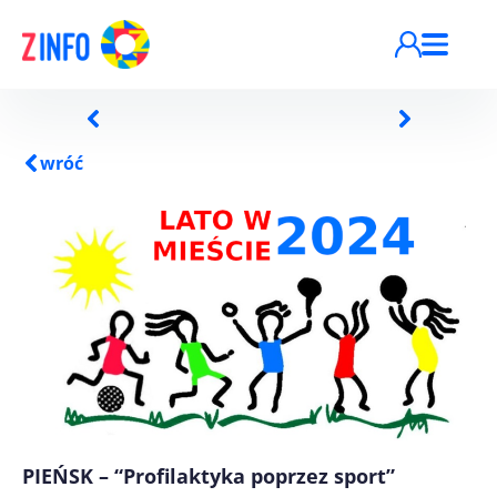
Przejdź do treści
wróć
PIEŃSK – “Profilaktyka poprzez sport”