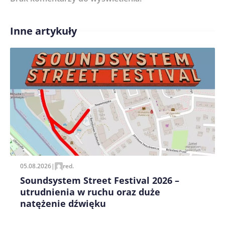
Inne artykuły
Treść komentarza*
Zapamiętaj moje dane w tej przeglądarce podczas
pisania kolejnych komentarzy.
05.08.2026
|
red.
Soundsystem Street Festival 2026 –
utrudnienia w ruchu oraz duże
natężenie dźwięku