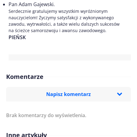
Pan Adam Gajewski.
Serdecznie gratulujemy wszystkim wyróżnionym
nauczycielom! Życzymy satysfakcji z wykonywanego
zawodu, wytrwałości, a także wielu dalszych sukcesów
na ścieżce samorozwoju i awansu zawodowego.
PIEŃSK
Komentarze
Napisz komentarz
Brak komentarzy do wyświetlenia.
Imię/ Nick*
Inne artykuły
Treść komentarza*