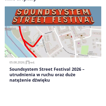
Zapamiętaj moje dane w tej przeglądarce podczas
pisania kolejnych komentarzy.
05.08.2026
|
red.
Soundsystem Street Festival 2026 –
utrudnienia w ruchu oraz duże
natężenie dźwięku