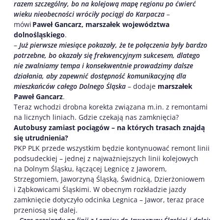
razem szczególny, bo na kolejową mapę regionu po ćwierć
wieku nieobecności wróciły pociągi do Karpacza
–
mówi
Paweł Gancarz, marszałek województwa
dolnośląskiego
.
–
Już pierwsze miesiące pokazały, że te połączenia były bardzo
potrzebne, bo okazały się frekwencyjnym sukcesem, dlatego
nie zwalniamy tempa i konsekwentnie prowadzimy dalsze
działania, aby zapewnić dostępność komunikacyjną dla
mieszkańców całego Dolnego Śląska
– dodaje
marszałek
Paweł Gancarz
.
Teraz wchodzi drobna korekta związana m.in. z remontami
na licznych liniach. Gdzie czekają nas zamknięcia?
Autobusy zamiast pociągów – na których trasach znajdą
się utrudnienia?
PKP PLK przede wszystkim będzie kontynuować remont linii
podsudeckiej – jednej z najważniejszych linii kolejowych
na Dolnym Śląsku, łączącej Legnicę z Jaworem,
Strzegomiem, Jaworzyną Śląską, Świdnicą, Dzierżoniowem
i Ząbkowicami Śląskimi. W obecnym rozkładzie jazdy
zamknięcie dotyczyło odcinka Legnica – Jawor, teraz prace
przeniosą się dalej.