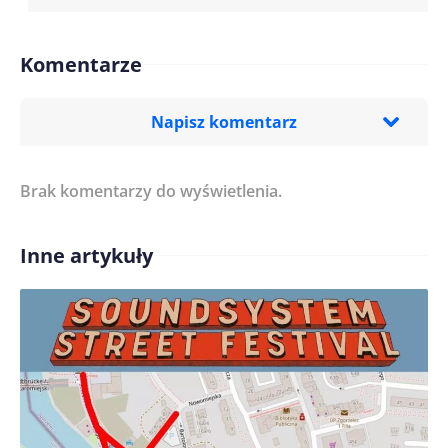
Komentarze
Napisz komentarz
Brak komentarzy do wyświetlenia.
Imię/ Nick*
Inne artykuły
Treść komentarza*
Zapamiętaj moje dane w tej przeglądarce podczas