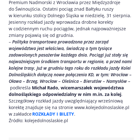
Premium Nadmorski z Wrocławia przez Międzyzdroje
do Świnoujścia. Ostatni pociąg znad Bałtyku ruszy
w kierunku stolicy Dolnego Śląska w niedzielę, 31 sierpnia.
Jesienny rozkład jazdy wprowadza drobne korekty
w codziennym ruchu pociągów, jednak najpoważniejsze
zmiany pojawią się od grudnia.
–
Polityka transportowa prowadzona przez zarząd
województwa jest właściwa, świadczą o tym tysiące
zadowolonych pasażerów każdego dnia. Pociągi już stały się
najważniejszym środkiem transportu w regionie, a przed nami
kolejne trasy. Już w grudniu tego roku do rozkładu jazdy Kolei
Dolnośląskich dołączą nowe połączenia KD, w tym: Wrocław –
Oława – Brzeg, Wrocław – Oleśnica – Bierutów – Namysłów –
podkreśla
Michał Rado, wicemarszałek województwa
dolnośląskiego odpowiedzialny w nim m.in. za kolej
.
Szczegółowy rozkład jazdy uwzględniający wrześniową
korektę znajduje się na stronie www.kolejedolnoslaskie.pl
w zakładce
ROZKŁADY I BILETY
.
Źródło: kolejedolnoslaskie.pl