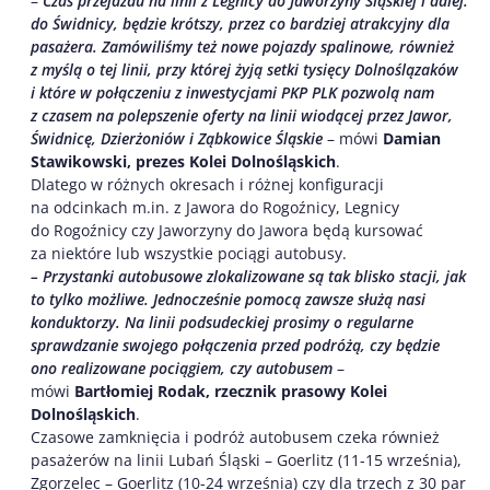
–
Czas przejazdu na linii z Legnicy do Jaworzyny Śląskiej i dalej:
do Świdnicy, będzie krótszy, przez co bardziej atrakcyjny dla
pasażera. Zamówiliśmy też nowe pojazdy spalinowe, również
z myślą o tej linii, przy której żyją setki tysięcy Dolnoślązaków
i które w połączeniu z inwestycjami PKP PLK pozwolą nam
z czasem na polepszenie oferty na linii wiodącej przez Jawor,
Świdnicę, Dzierżoniów i Ząbkowice Śląskie
– mówi
Damian
Stawikowski, prezes Kolei Dolnośląskich
.
Dlatego w różnych okresach i różnej konfiguracji
na odcinkach m.in. z Jawora do Rogoźnicy, Legnicy
do Rogoźnicy czy Jaworzyny do Jawora będą kursować
za niektóre lub wszystkie pociągi autobusy.
– Przystanki autobusowe zlokalizowane są tak blisko stacji, jak
to tylko możliwe. Jednocześnie pomocą zawsze służą nasi
konduktorzy. Na linii podsudeckiej prosimy o regularne
sprawdzanie swojego połączenia przed podróżą, czy będzie
ono realizowane pociągiem, czy autobusem
–
mówi
Bartłomiej Rodak, rzecznik prasowy Kolei
Dolnośląskich
.
Czasowe zamknięcia i podróż autobusem czeka również
pasażerów na linii Lubań Śląski – Goerlitz (11-15 września),
Zgorzelec – Goerlitz (10-24 września) czy dla trzech z 30 par