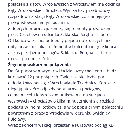
połączeń z Kątów Wrocławskich z Wrocławiem (na odcinku
Kąty Wrocławskie – Smolec). Wynika to z przebudowy
rozjazdów na stacji Kąty Wrocławskie, co zmniejszyło
przepustowość na tym odcinku.
Z dobrych informacji: kończą się remonty prowadzone
przez Czechów na odcinku Szklarska Poręba – Liberec.
Od końca września autobusy pojadą na krótszych niż
dotychczas odcinkach. Remont wkrótce dobiegnie końca,
a czas przejazdu pociągów Szklarska Poręba – Liberec
ma się po nim skrócić.
Żegnamy wakacyjne połączenia
Do Karpacza w nowym rozkładzie jazdy codziennie będzie
kursować 12 par połączeń. Zwiększa się liczba par
o dodatkowy pociąg z Wrocławia do Trzebnicy. Korekcie
ulegają niektóre odjazdy popularnych pociągów,
co ma na celu lepsze skomunikowanie na stacjach
węzłowych – chociażby o kilka minut zmieni się rozkład
pociągu Wilhelm Rotkiewicz, a więc popularnym połączeniu
powrotnym z pracy z Wrocławia w kierunku Świdnicy
i Bielawy.
Wraz z końcem wakacji przestanie kursować pociąg KD