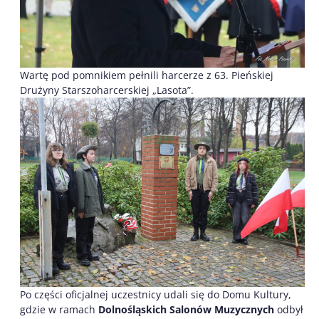
Wartę pod pomnikiem pełnili harcerze z 63. Pieńskiej
Drużyny Starszoharcerskiej „Lasota”.
Po części oficjalnej uczestnicy udali się do Domu Kultury,
gdzie w ramach
Dolnośląskich Salonów Muzycznych
odbył