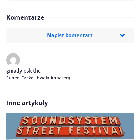
Komentarze
Napisz komentarz
Imię/ Nick*
gniady psk thc
Super. Czeźć i hwala bohaterą
Treść komentarza*
Inne artykuły
Zapamiętaj moje dane w tej przeglądarce podczas