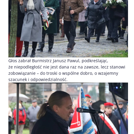
Głos zabrał Burmistrz Janusz Pawul, podkreślając,
że niepodległość nie jest dana raz na zawsze, lecz stanowi
zobowiązanie – do troski o wspólne dobro, o wzajemny
szacunek i odpowiedzialność.