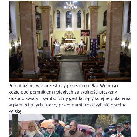
Po nabożeństwie uczestnicy przeszli na Plac Wolności,
gdzie pod pomnikiem Poległych za Wolność Ojczyzny
złożono kwiaty – symboliczny gest łączący kolejne pokolenia
w pamięci o tych, którzy przed nami troszczyli się o wolną
Polskę.