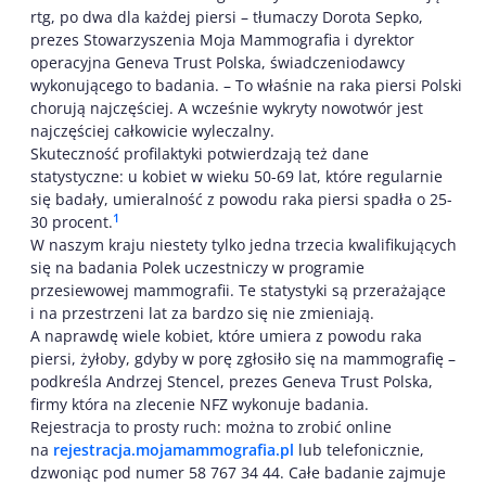
rtg, po dwa dla każdej piersi – tłumaczy Dorota Sepko,
prezes Stowarzyszenia Moja Mammografia i dyrektor
operacyjna Geneva Trust Polska, świadczeniodawcy
wykonującego to badania. – To właśnie na raka piersi Polski
chorują najczęściej. A wcześnie wykryty nowotwór jest
najczęściej całkowicie wyleczalny.
Skuteczność profilaktyki potwierdzają też dane
statystyczne: u kobiet w wieku 50-69 lat, które regularnie
się badały, umieralność z powodu raka piersi spadła o 25-
1
30 procent.
W naszym kraju niestety tylko jedna trzecia kwalifikujących
się na badania Polek uczestniczy w programie
przesiewowej mammografii. Te statystyki są przerażające
i na przestrzeni lat za bardzo się nie zmieniają.
A naprawdę wiele kobiet, które umiera z powodu raka
piersi, żyłoby, gdyby w porę zgłosiło się na mammografię –
podkreśla Andrzej Stencel, prezes Geneva Trust Polska,
firmy która na zlecenie NFZ wykonuje badania.
Rejestracja to prosty ruch: można to zrobić online
na
rejestracja.mojamammografia.pl
lub telefonicznie,
dzwoniąc pod numer 58 767 34 44. Całe badanie zajmuje