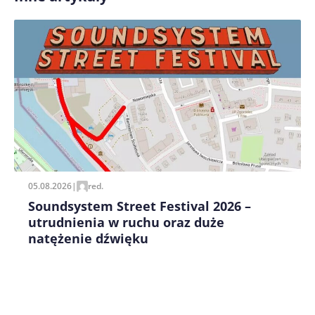
Zapamiętaj moje dane w tej przeglądarce podczas
pisania kolejnych komentarzy.
05.08.2026
|
red.
Soundsystem Street Festival 2026 –
utrudnienia w ruchu oraz duże
natężenie dźwięku