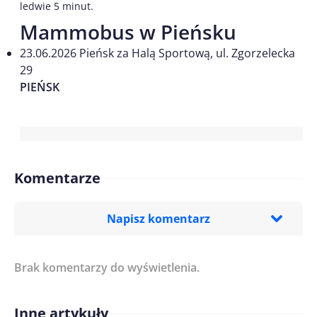
ledwie 5 minut.
Mammobus w Pieńsku
23.06.2026 Pieńsk za Halą Sportową, ul. Zgorzelecka
29
PIEŃSK
Komentarze
Napisz komentarz
Brak komentarzy do wyświetlenia.
Imię/ Nick*
Inne artykuły
Treść komentarza*