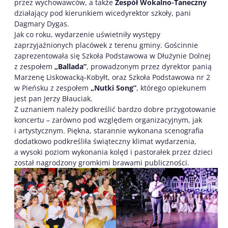
przez wychowawców, a także
Zespół Wokalno-Taneczny
działający pod kierunkiem wicedyrektor szkoły, pani
Dagmary Dygas.
Jak co roku, wydarzenie uświetniły występy
zaprzyjaźnionych placówek z terenu gminy. Gościnnie
zaprezentowała się Szkoła Podstawowa w Dłużynie Dolnej
z zespołem
„Ballada”
, prowadzonym przez dyrektor panią
Marzenę Liskowacką-Kobyłt, oraz Szkoła Podstawowa nr 2
w Pieńsku z zespołem
„Nutki Song”
, którego opiekunem
jest pan Jerzy Błauciak.
Z uznaniem należy podkreślić bardzo dobre przygotowanie
koncertu – zarówno pod względem organizacyjnym, jak
i artystycznym. Piękna, starannie wykonana scenografia
dodatkowo podkreśliła świąteczny klimat wydarzenia,
a wysoki poziom wykonania kolęd i pastorałek przez dzieci
został nagrodzony gromkimi brawami publiczności.