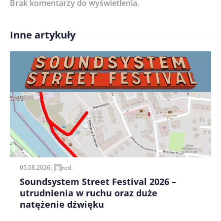
Brak komentarzy do wyświetlenia.
Imię/ Nick*
Inne artykuły
Treść komentarza*
Zapamiętaj moje dane w tej przeglądarce podczas
pisania kolejnych komentarzy.
05.08.2026
|
red.
Soundsystem Street Festival 2026 –
utrudnienia w ruchu oraz duże
natężenie dźwięku