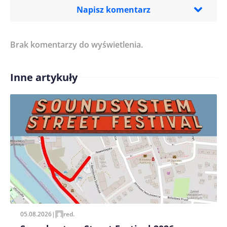
Napisz komentarz
Brak komentarzy do wyświetlenia.
Imię/ Nick*
Inne artykuły
Treść komentarza*
Zapamiętaj moje dane w tej przeglądarce podczas
pisania kolejnych komentarzy.
05.08.2026
|
red.