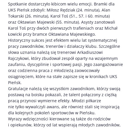
Spotkanie dostarczyło kibicom wielu emocji. Bramki dla
UKS Pieńsk zdobyli: Miłosz Rędziak (24. minuta), Alan
Tokarski (26. minuta), Karol Toś (51., 57. i 60. minuta)
oraz Oktawian Majewski (55. minuta). Asysty zanotowali
Karol Toś przy dwóch pierwszych trafieniach oraz Michał
Łowicki przy bramce Oktawiana Majewskiego.
Historyczny sukces jest efektem wielu lat systematycznej
pracy zawodników, trenerów i działaczy klubu. Szczególne
słowa uznania należą się trenerowi Arkadiuszowi
Rajczykowi, który zbudował zespół oparty na wzajemnym
zaufaniu, dyscyplinie i sportowej pasji. Jego zaangażowanie
oraz codzienna praca z młodzieżą zaowocowały
osiągnięciem, które na stałe zapisze się w kronikach UKS
Pieńsk.
Gratulacje należą się wszystkim zawodnikom, którzy swoją
postawą na boisku pokazali, że talent połączony z ciężką
pracą przynosi wymierne efekty. Młodzi piłkarze
nie tylko wywalczyli awans, ale również stali się inspiracją
dla kolejnych pokoleń sportowców w Pieńsku.
Wyrazy wdzięczności kierowane są także do rodziców
i opiekunów, którzy od lat wspierają młodych zawodników,