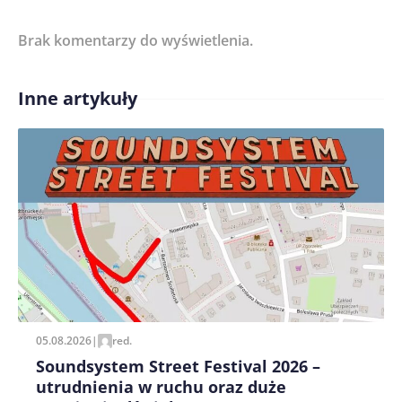
Brak komentarzy do wyświetlenia.
Imię/ Nick*
Inne artykuły
Treść komentarza*
Zapamiętaj moje dane w tej przeglądarce podczas
pisania kolejnych komentarzy.
05.08.2026
|
red.
Soundsystem Street Festival 2026 –
utrudnienia w ruchu oraz duże