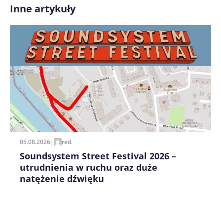
Inne artykuły
Treść komentarza*
Zapamiętaj moje dane w tej przeglądarce podczas
pisania kolejnych komentarzy.
05.08.2026
|
red.
Soundsystem Street Festival 2026 –
utrudnienia w ruchu oraz duże
natężenie dźwięku