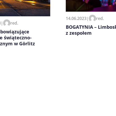
zeglądarce podczas pisania
14.06.2023
|
red.
3
|
red.
BOGATYNIA – Limbos
obowiązujące
z zespołem
e świąteczno-
znym w Görlitz