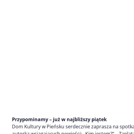
Przypominamy – już w najbliższy piątek
Dom Kultury w Pieńsku serdecznie zaprasza na spotk
autorką wciągających powieści: „Kim jestem?”, „Zaplą