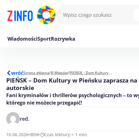
Przejdź do treści
Wiadomości
Sport
Rozrywka
wróć
Strona główna
/
8-Wpisów
/
PIEŃSK - Dom Kultury w Pieńsku zaprasza na spotkanie autorskie
PIEŃSK – Dom Kultury w Pieńsku zaprasza na
autorskie
Fani kryminałów i thrillerów psychologicznych – to w
którego nie możecie przegapić!
red.
10.06.2026
58
Czas lektury:
< 1
min