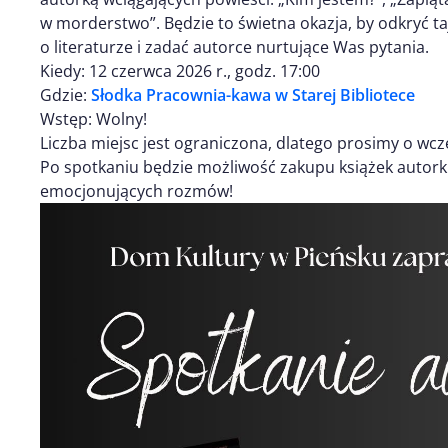
w morderstwo”. Będzie to świetna okazja, by odkryć t
o literaturze i zadać autorce nurtujące Was pytania.
Kiedy: 12 czerwca 2026 r., godz. 17:00
Gdzie:
Słodka Pracownia-kawa w Starej Bibliotece
Wstęp: Wolny!
Liczba miejsc jest ograniczona, dlatego prosimy o wcz
Po spotkaniu będzie możliwość zakupu książek autorki
emocjonujących rozmów!