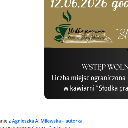
anie z
Agnieszka A. Milewska – autorka
,
tana w porwanie” oraz „Zaplątana