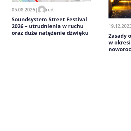
Zapamiętaj moje dane w tej pr
05.08.2026
|
red.
kolejnych komentarzy.
Soundsystem Street Festival
2026 – utrudnienia w ruchu
19.12.202
oraz duże natężenie dźwięku
Zasady 
w okresi
noworoc