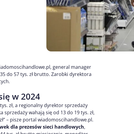
 wiadomoscihandlowe.pl, general manager
35 do 57 tys. zł brutto. Zarobki dyrektora
tych.
się w 2024
ys. zł, a regionalny dyrektor sprzedaży
ka sprzedaży wahają się od 13 do 19 tys. zł,
 zł” – pisze portal wiadomoscihandlowe.pl.
awek dla prezesów sieci handlowych
,