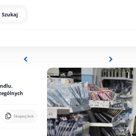
Szukaj
andlu.
zególnych
Skopiuj link