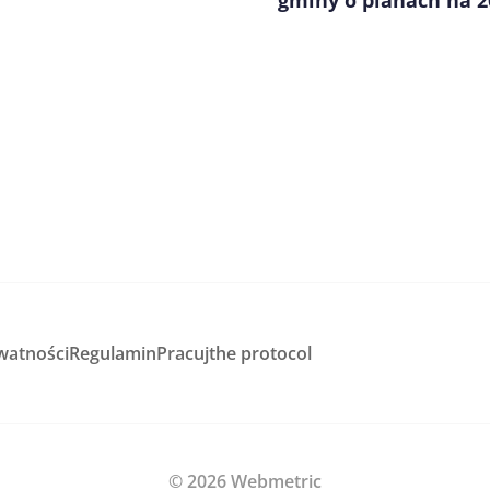
gminy o planach na 2
watności
Regulamin
Pracuj
the protocol
© 2026 Webmetric