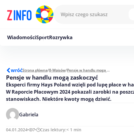
Przejdź do treści
Wiadomości
Sport
Rozrywka
wróć
Strona główna
/
8-Wpisów
/
Pensje w handlu mogą zaskoczyć
Pensje w handlu mogą zaskoczyć
Eksperci firmy Hays Poland wzięli pod lupę płace w h
W Raporcie Płacowym 2024 pokazali zarobki na poszc
stanowiskach. Niektóre kwoty mogą dziwić.
Gabriela
04.01.2024
7
Czas lektury:
< 1
min