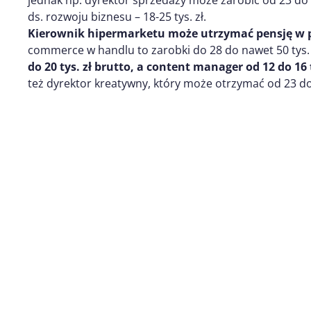
jednak np. dyrektor sprzedaży może zarobić od 23 do 
ds. rozwoju biznesu – 18-25 tys. zł.
Kierownik hipermarketu może utrzymać pensję w prz
commerce w handlu to zarobki do 28 do nawet 50 tys. 
do 20 tys. zł brutto, a content manager od 12 do 16 t
też dyrektor kreatywny, który może otrzymać od 23 do 