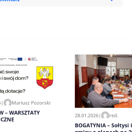
zeglądarce podczas pisania
5
|
Mariusz Pozorski
W – WARSZTATY
28.01.2026
|
red.
ICZNE
BOGATYNIA – Sołtysi 