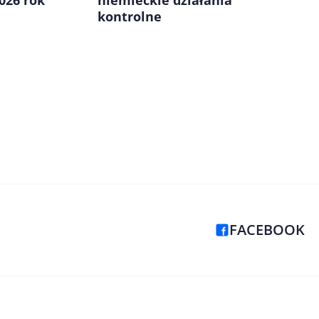
026 rok
kontrolne
FACEBOOK