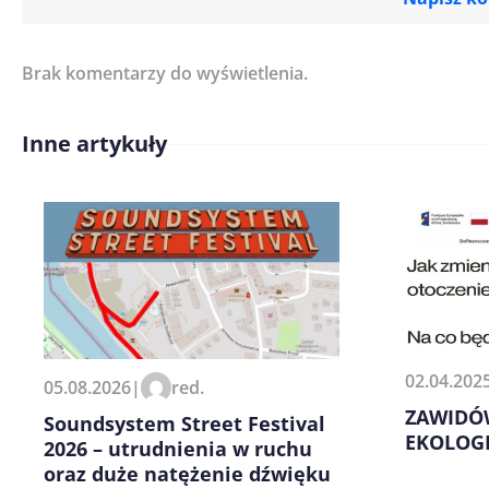
Brak komentarzy do wyświetlenia.
Imię/ Nick*
Inne artykuły
Treść komentarza*
Zapamiętaj moje dane w tej pr
02.04.202
05.08.2026
|
red.
kolejnych komentarzy.
ZAWIDÓ
Soundsystem Street Festival
EKOLOG
2026 – utrudnienia w ruchu
oraz duże natężenie dźwięku