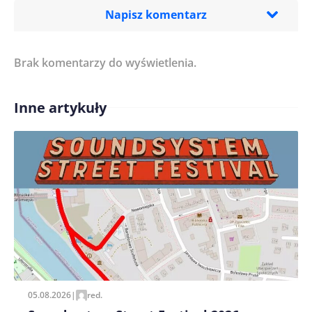
Napisz komentarz
Brak komentarzy do wyświetlenia.
Imię/ Nick*
Inne artykuły
Treść komentarza*
Zapamiętaj moje dane w tej przeglądarce podczas
pisania kolejnych komentarzy.
05.08.2026
|
red.