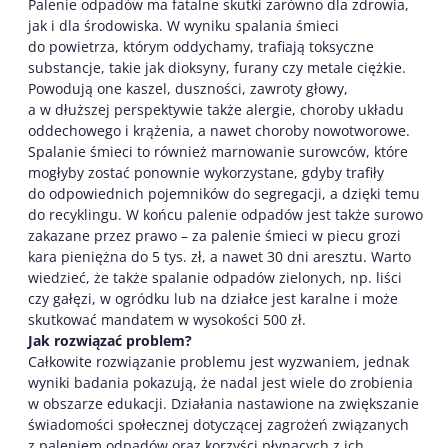
Palenie odpadów ma fatalne skutki zarówno dla zdrowia,
jak i dla środowiska. W wyniku spalania śmieci
do powietrza, którym oddychamy, trafiają toksyczne
substancje, takie jak dioksyny, furany czy metale ciężkie.
Powodują one kaszel, duszności, zawroty głowy,
a w dłuższej perspektywie także alergie, choroby układu
oddechowego i krążenia, a nawet choroby nowotworowe.
Spalanie śmieci to również marnowanie surowców, które
mogłyby zostać ponownie wykorzystane, gdyby trafiły
do odpowiednich pojemników do segregacji, a dzięki temu
do recyklingu. W końcu palenie odpadów jest także surowo
zakazane przez prawo – za palenie śmieci w piecu grozi
kara pieniężna do 5 tys. zł, a nawet 30 dni aresztu. Warto
wiedzieć, że także spalanie odpadów zielonych, np. liści
czy gałęzi, w ogródku lub na działce jest karalne i może
skutkować mandatem w wysokości 500 zł.
Jak rozwiązać problem?
Całkowite rozwiązanie problemu jest wyzwaniem, jednak
wyniki badania pokazują, że nadal jest wiele do zrobienia
w obszarze edukacji. Działania nastawione na zwiększanie
świadomości społecznej dotyczącej zagrożeń związanych
z paleniem odpadów oraz korzyści płynących z ich