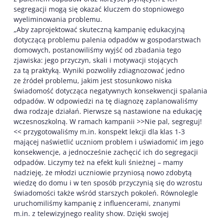
segregacji mogą się okazać kluczem do stopniowego
wyeliminowania problemu.
„Aby zaprojektować skuteczną kampanię edukacyjną
dotyczącą problemu palenia odpadów w gospodarstwach
domowych, postanowiliśmy wyjść od zbadania tego
zjawiska: jego przyczyn, skali i motywacji stojących
za tą praktyką. Wyniki pozwoliły zdiagnozować jedno
ze źródeł problemu, jakim jest stosunkowo niska
świadomość dotycząca negatywnych konsekwencji spalania
odpadów. W odpowiedzi na tę diagnozę zaplanowaliśmy
dwa rodzaje działań. Pierwsze są nastawione na edukację
wczesnoszkolną. W ramach kampanii >>Nie pal, segreguj!
<< przygotowaliśmy m.in. konspekt lekcji dla klas 1-3
mającej naświetlić uczniom problem i uświadomić im jego
konsekwencje, a jednocześnie zachęcić ich do segregacji
odpadów. Liczymy też na efekt kuli śnieżnej – mamy
nadzieję, że młodzi uczniowie przyniosą nowo zdobytą
wiedzę do domu i w ten sposób przyczynią się do wzrostu
świadomości także wśród starszych pokoleń. Równolegle
uruchomiliśmy kampanię z influencerami, znanymi
m.in. z telewizyjnego reality show. Dzięki swojej