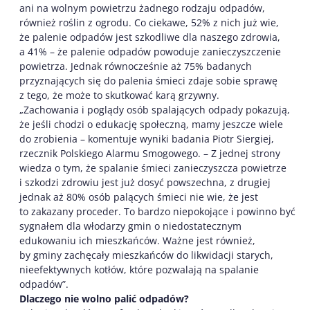
ani na wolnym powietrzu żadnego rodzaju odpadów,
również roślin z ogrodu. Co ciekawe, 52% z nich już wie,
że palenie odpadów jest szkodliwe dla naszego zdrowia,
a 41% – że palenie odpadów powoduje zanieczyszczenie
powietrza. Jednak równocześnie aż 75% badanych
przyznających się do palenia śmieci zdaje sobie sprawę
z tego, że może to skutkować karą grzywny.
„Zachowania i poglądy osób spalających odpady pokazują,
że jeśli chodzi o edukację społeczną, mamy jeszcze wiele
do zrobienia – komentuje wyniki badania Piotr Siergiej,
rzecznik Polskiego Alarmu Smogowego. – Z jednej strony
wiedza o tym, że spalanie śmieci zanieczyszcza powietrze
i szkodzi zdrowiu jest już dosyć powszechna, z drugiej
jednak aż 80% osób palących śmieci nie wie, że jest
to zakazany proceder. To bardzo niepokojące i powinno być
sygnałem dla włodarzy gmin o niedostatecznym
edukowaniu ich mieszkańców. Ważne jest również,
by gminy zachęcały mieszkańców do likwidacji starych,
nieefektywnych kotłów, które pozwalają na spalanie
odpadów”.
Dlaczego nie wolno palić odpadów?