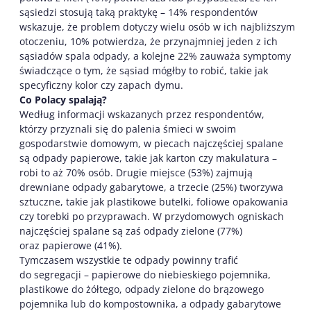
sąsiedzi stosują taką praktykę – 14% respondentów
wskazuje, że problem dotyczy wielu osób w ich najbliższym
otoczeniu, 10% potwierdza, że przynajmniej jeden z ich
sąsiadów spala odpady, a kolejne 22% zauważa symptomy
świadczące o tym, że sąsiad mógłby to robić, takie jak
specyficzny kolor czy zapach dymu.
Co Polacy spalają?
Według informacji wskazanych przez respondentów,
którzy przyznali się do palenia śmieci w swoim
gospodarstwie domowym, w piecach najczęściej spalane
są odpady papierowe, takie jak karton czy makulatura –
robi to aż 70% osób. Drugie miejsce (53%) zajmują
drewniane odpady gabarytowe, a trzecie (25%) tworzywa
sztuczne, takie jak plastikowe butelki, foliowe opakowania
czy torebki po przyprawach. W przydomowych ogniskach
najczęściej spalane są zaś odpady zielone (77%)
oraz papierowe (41%).
Tymczasem wszystkie te odpady powinny trafić
do segregacji – papierowe do niebieskiego pojemnika,
plastikowe do żółtego, odpady zielone do brązowego
pojemnika lub do kompostownika, a odpady gabarytowe