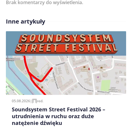
Brak komentarzy do wyświetlenia.
Imię/ Nick*
Inne artykuły
Treść komentarza*
Zapamiętaj moje dane w tej przeglądarce podczas
pisania kolejnych komentarzy.
05.08.2026
|
red.
Soundsystem Street Festival 2026 –
utrudnienia w ruchu oraz duże
natężenie dźwięku