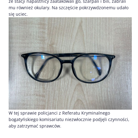
ze stacji napastnicy zaatakowali go, szarpali i bili, zabrali
mu również okulary. Na szczęście pokrzywdzonemu udało
się uciec.
W tej sprawie policjanci z Referatu Kryminalnego
bogatyńskiego komisariatu niezwłocznie podjęli czynności,
aby zatrzymać sprawców.