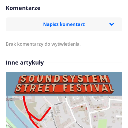
Komentarze
Napisz komentarz
Brak komentarzy do wyświetlenia.
Imię/ Nick*
Inne artykuły
Treść komentarza*
Zapamiętaj moje dane w tej przeglądarce podczas
pisania kolejnych komentarzy.