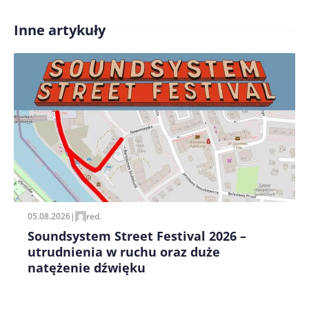
Inne artykuły
Treść komentarza*
Zapamiętaj moje dane w tej przeglądarce podczas
pisania kolejnych komentarzy.
05.08.2026
|
red.
Soundsystem Street Festival 2026 –
utrudnienia w ruchu oraz duże
natężenie dźwięku