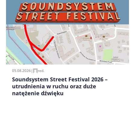
Zapamiętaj moje dane w tej przeglądarce podczas
pisania kolejnych komentarzy.
05.08.2026
|
red.
Soundsystem Street Festival 2026 –
utrudnienia w ruchu oraz duże
natężenie dźwięku