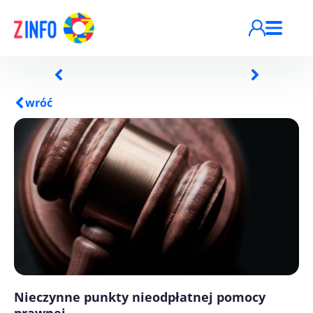
Przejdź do treści
wróć
Nieczynne punkty nieodpłatnej pomocy