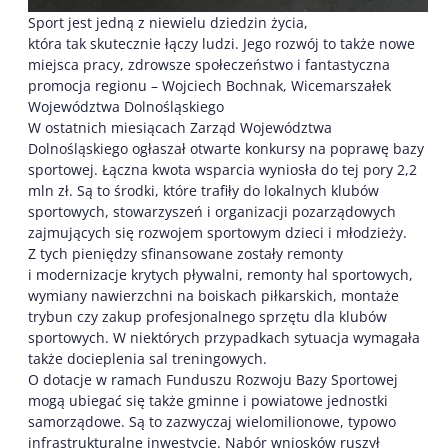
Sport jest jedną z niewielu dziedzin życia,
która tak skutecznie łączy ludzi. Jego rozwój to także nowe
miejsca pracy, zdrowsze społeczeństwo i fantastyczna
promocja regionu – Wojciech Bochnak, Wicemarszałek
Województwa Dolnośląskiego
W ostatnich miesiącach Zarząd Województwa
Dolnośląskiego ogłaszał otwarte konkursy na poprawę bazy
sportowej. Łączna kwota wsparcia wyniosła do tej pory 2,2
mln zł. Są to środki, które trafiły do lokalnych klubów
sportowych, stowarzyszeń i organizacji pozarządowych
zajmujących się rozwojem sportowym dzieci i młodzieży.
Z tych pieniędzy sfinansowane zostały remonty
i modernizacje krytych pływalni, remonty hal sportowych,
wymiany nawierzchni na boiskach piłkarskich, montaże
trybun czy zakup profesjonalnego sprzętu dla klubów
sportowych. W niektórych przypadkach sytuacja wymagała
także docieplenia sal treningowych.
O dotacje w ramach Funduszu Rozwoju Bazy Sportowej
mogą ubiegać się także gminne i powiatowe jednostki
samorządowe. Są to zazwyczaj wielomilionowe, typowo
infrastrukturalne inwestycje. Nabór wniosków ruszył