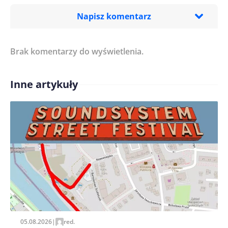
Napisz komentarz
Brak komentarzy do wyświetlenia.
Imię/ Nick*
Inne artykuły
Treść komentarza*
Zapamiętaj moje dane w tej przeglądarce podczas
pisania kolejnych komentarzy.
05.08.2026
|
red.